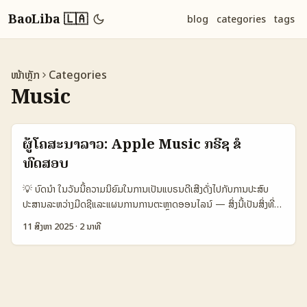
BaoLiba 🇱🇦
blog
categories
tags
ໜ້າຫຼັກ
Categories
Music
ຜູ້ໂຄສະນາລາວ: Apple Music ກຣີຊ ຂໍ
ທົດສອບ
💡 ບົດນໍາ ໃນວັນນີ້ຄວາມນິຍົມໃນການເປັນແບຣນດີເສີງດັ່ງໄປກັບການປະສົບ
ປະສານລະຫວ່າງມີດຊີແລະແຜນການການຕະຫຼາດອອນໄລນ໌ — ສິ່ງນີ້ເປັນສິ່ງທີ່
ແມ່ນຂອງ Apple Music, ສະເພາະໃນຕະຫຼາດທີ່ມີພາສາທີ່ແຕກຕ່າງແລະ
11 ສິງຫາ 2025
·
2 ນາທີ
ວັດທະນະທຳເປັນຕົວຈິງ. ສໍາລັບຜູ້ໂຄສະນາໃນລາວ, ຄຳຖາມສຳຄັນຄື: ເຮົາຄວນຂໍ
ການທົດສອບຈາກ Apple Music ແນວໃດ ແລະຄວາມໝາຍຂອງ “Brand
review” ທີ່ເປັນສາມາດເຮັດໃຫ້ສິນຄ້າ/ການບໍລິການເຂົ້າຮັບຜູ້ຟັງໄດ້ຢ່າງແທ້ຈິງ.
ບົດນີ້ຈະປະຫວັດການສັງເກດອອນໄລນ໌, ຄວາມເຫັນຈາກສັນຍາກອນ, ແລະການ
ຄາດຄະເນເຖິງແນວໂຕຕໍ່ໄປຂອງ Apple Music ໃນຕະຫຼາດກຣີຊ — ພ້ອມກັບ