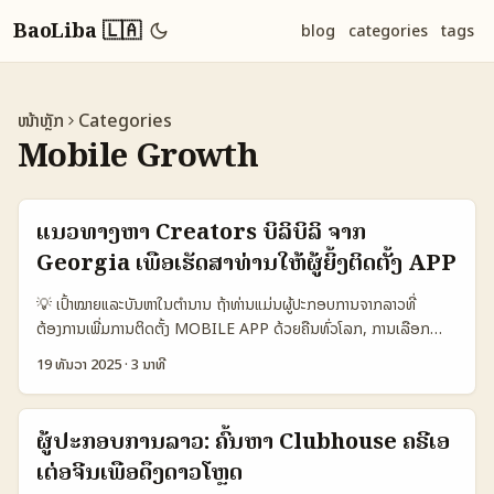
BaoLiba 🇱🇦
blog
categories
tags
ໜ້າຫຼັກ
Categories
Mobile Growth
ແນວທາງຫາ Creators ບິລິບິລິ ຈາກ
Georgia ເພື່ອເຮັດສາທ່ານໃຫ້ຜູ້ຍິ້ງຕິດຕັ້ງ APP
💡 ເປົ້າໝາຍແລະບັນຫາໃນຕຳນານ ຖ້າທ່ານແມ່ນຜູ້ປະກອບການຈາກລາວທີ່
ຕ້ອງການເພີ່ມການຕິດຕັ້ງ MOBILE APP ດ້ວຍຄືນທົ່ວໂລກ, ການເລືອກ
ຄວາມເຫມາະສົມແບບ regional ເຊັ່ນ creators ຈາກ Georgia ຢູ່ບິລິບິລິ
19 ທັນວາ 2025
·
3 ນາທີ
ອາດເປັນທາງເລືອກທີ່ແກ້ປັນຫາ niche targeting ແລະການຈັດກົດລະບຽບທີ່
ຍັງຍືນ. ບັນຫາທົ່ວໄປທີ່ຜົນກະທົບ: ການຄົ້ນຫາ creators ທີ່ມີອິຟຟີກແລະຂໍ້ມູນ
conversion-ready, ການຕິດຕໍ່ທີ່ຍາກ, ແລະການທົດສອບຄຳແນະນໍາທີ່ບໍ່ເປັນ
ຜູ້ປະກອບການລາວ: ຄົ້ນຫາ Clubhouse ຄຣີເອ
ສາກົນ. ຟາກສຳຄັນຄືການເຂົ້າໃຈ behavior ຂອງແຕ່ລະເຂດແລະເຊິ່ງ
ເຕ່ອຈີນເພື່ອດຶງດາວໂຫຼດ
platform tools — ຕົວຢ່າງ: Bilibili ພາສາສ່ວນໃຫຍ່ມັກໃຊ້ເນື້ອຫາວິດີໂອ,