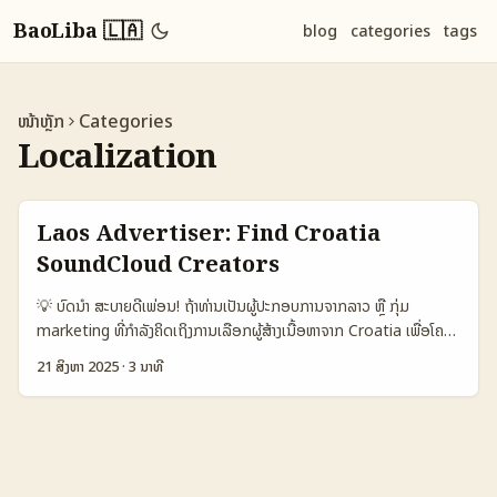
BaoLiba 🇱🇦
blog
categories
tags
ໜ້າຫຼັກ
Categories
Localization
Laos Advertiser: Find Croatia
SoundCloud Creators
💡 ບົດນໍາ ສະບາຍດີເພ່ອນ! ຖ້າທ່ານເປັນຜູ້ປະກອບການຈາກລາວ ຫຼື ກຸ່ມ
marketing ທີ່ກຳລັງຄິດເຖິງການເລືອກຜູ້ສ້າງເນື້ອຫາຈາກ Croatia ເພື່ອໂຄສ່ງ
wellness routines — ບົດນີ້ສໍາລັບທ່ານ. ມາດຽວນີ້ພວກເຮົາຈະພາເຈົ້າຜ່ານ
21 ສິງຫາ 2025
·
3 ນາທີ
ຂັ້ນຕອນຈິງ: ວິທີຊອກ creators ໃນ SoundCloud, ການວິເຄາະຄວາມ
ເໝາະສົມຂອງແນວທາງຕ່າງໆ, ແລະການອອກແພງສະເລ່ຍທີ່ເໝາະສຳລັບຕະຫຼາດ
ຂອງລາວ. ຄຳຖາມຫນຶ່ງທີ່ພົບບ່ົນຫຼາຍ: “ເຮົາຈະຫາຜູ້ສ້າງຈາກປະເທດທີ່ບໍ່ແມ່ນໃນເຂົ້າ
ກ່ອນ ແລະຈະເຊື່ອມຕໍ່ພວກເຂົາແນວໃດ?” ບົດນີ້ບໍ່ແຕ່ຕອບຄຳຖາມ — ແຕ່ຈະໃຫ້
ແຜນການທີ່ສາມາດປະຕິບັດດ່ວນ ແລະມີ ROI ຊັດເຈນ. ພວກເຮົາຈະໃຊ້ຕົວຢ່າງ