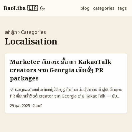
BaoLiba 🇱🇦
blog
categories
tags
ໜ້າຫຼັກ
Categories
Localisation
Marketer ທີ່ມອນ: ຄົ້ນຫາ KakaoTalk
creators ຈາກ Georgia ເພື່ອສົ່ງ PR
packages
💡 ປະສົງແລະບັນຫາໃນຕຳແໜ່ງຈີ່ຕ້ອງຮູ້ ຖ້າທ່ານແມ່ນຜູ້ຈໍາໜ່າຍ ຫຼື ຜູ້ຮັບຜິດຊອບ
PR ທີ່ຢາກເຂົ້າຕິດຕໍ່ creator ຈາກ Georgia ຜ່ານ KakaoTalk — ບັນຫາ
ທີ່ພົບຫຼາຍແມ່ນ: ບໍ່ຮູ້ແນ່ນອນວ່າໃຜເປັນ local creator, ວິທີຕິດຕໍ່ທີ່ເຫັນຜົນ,
29 ຕຸລາ 2025
·
2 ນາທີ
ແລະວິທີເບິ່ງລົງຄ່າສໍາລັບ PR package ໃຫ້ຄຸນຄ່າ. ບລັອກນີ້ແມ່ນແນວທາງງ່າຍໆ
ແລະ ຢືນຢັນໄດ້ຈິງ — ສະຫຼຸບທັງການທີ່ຄວນເຮັດ, ເຄື່ອງມືທີ່ເກັບຂໍ້ມູນ, ແລະການ
ປະກອບກັນກັບແຜນການສົ່ງຕໍ່ໄປ. 📊 ຕາຕະລາງຂໍ້ມູນ (ການຢ້ຽມມຸມ: ແຕ່ງຕັ້ງ
Platform) 🧩 Metric KakaoTalk (Georgia) Instagram