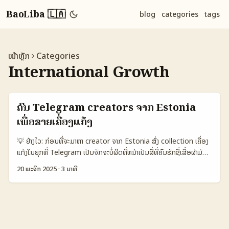
BaoLiba 🇱🇦
blog
categories
tags
ໜ້າຫຼັກ
Categories
International Growth
ຄົ້ນ Telegram creators ຈາກ Estonia
ເພື່ອຂາຍເຄື່ອງແກ້ງ
💡 ຢ່າງໄວ: ກ່ອນທີ່ຈະມາຫາ creator ຈາກ Estonia ສົ່ງ collection ເຄື່ອງ
ແກ້ງໃນຍຸກທີ່ Telegram ເປັນຈັກຈະບໍ່ຜິດທີ່ຫນ້າເປັນສື່ທີ່ຄົນຮັກຊື່ເສື້ອຜ້າມັກ
ໃຊ້ເພື່ອຄົ້ນຫາ items ປິດສາງ. ຈາກທັງສະຫຼຸບເຮັດໃຫ້ຂໍ້ມູນເກີນໄປ, ຢ່າງສັ້ນ: ຄົນ
20 ພະຈິກ 2025
·
3 ນາທີ
ຄົ້ນ Telegram ຈາກ Estonia ທີ່ເຫັນໄດ້ດີແລະຮ່ວມງານໄດ້ຈະເປັນ creator
ທີ່ມີທັກສະເສັ້ນສຳລັບ audience local ແລະມີຄວາມຊ້ອນຊິ້ນກັບ
ສະຖານະການ resale/vintage ທີ່ກໍ່ກ່ອນ. ບັນຫາທີ່ທ່ານຈະຕ້ອງແກ້: ຄົ້ນແນວ
ໃດ, ຈັດການງົດປະມານ, ແລະວິທີປະກາດຂາຍທີ່ເຂົ້າກັບພິລະກຳ Telegram. ນີ້
ແມ່ນ plan ງ່າຍໆ: ກຳນົດ KPI (awareness, sales, pre-orders), ລົງ