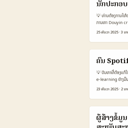
ນັກປະກອບເ
creators ໄດ້ດີຂຶ້ນ.
engagement ຈາກກາ
💡 ທ່ານຕ້ອງການໃຫ້ຕ
ແມ່ນການຕັ້ງຄຳຖາມບັ
ການຫາ Douyin creat
ຄວາມພໍໃຈຂອງຜູ້ເຂົ້າ
25 ທັນວາ 2025
·
3 ນາ
ຕ້ອງເອົາຈາກການວິເ
ທ່ຽວຂອງຕຸຣັກ — ນ
ໜ້ອຍ, ນັກການຕ່າງປະ
ແຜນການຕິດຕໍ່ Douy
ຄົ້ນ Spot
ງົບປະມານ, ແລະການ
ລາຍການ (Data Sn
💡 ປັນຫາທີ່ຕ້ອງແ
Travel Creator
e‑learning ຢ່າງມີ
5.5% 🎯 Avg Bo
ຄັ້ງ creators ຈະບ
23 ທັນວາ 2025
·
2 ນາ
Platform Risk Lo
Herzegovina ມີຊ່ອງ
ຕຸຣັກມີປະສິດທິພາບ
ເພື່ອປັບຂຶ້ນຍອດຂອງ
ຄວາມສ່ຽງແບບແທ້ຈິງ. 
playlist, ການຕິດຕໍ
ທົ່ວໄປ — ແຕ່ແນະນຳ
ຜູ້ສ້າງຂໍ
ໂປຣໂມ (Playlist 
ສະໜັບສະ
Monthly Active