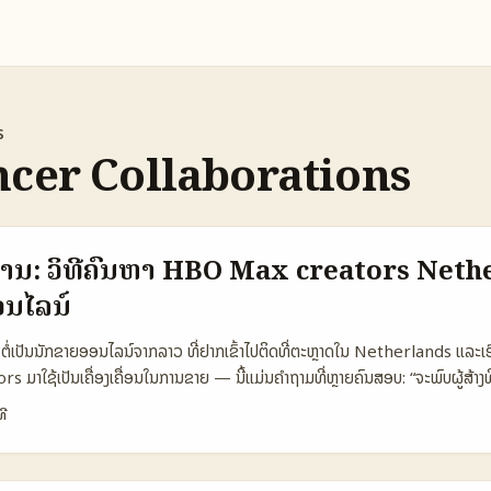
s
ncer Collaborations
ການ: ວິທີຄົ້ນຫາ HBO Max creators Neth
ອນໄລນ໌
ຕໍ່ເປັນນັກຂາຍອອນໄລນ໌ຈາກລາວ ທີ່ຢາກເຂົ້າໄປຕິດທີ່ຕະຫຼາດໃນ Netherlands ແລະເ
າໃຊ້ເປັນເຄື່ອງເຄື່ອນໃນການຂາຍ — ນີ້ແມ່ນຄຳຖາມທີ່ຫຼາຍຄົນສອບ: “ຈະພົບຜູ້ສ້າງທີ່
ດ, ແລະທົດສອບວ່າວິທີນັ້ນແມ່ນປະສົບຜົນ?” ບົດຄວາມນີ້ເປັນແຜນການປະຕິບັດສັ້ນໆ ສໍາ
ທີ
ານຈັດການລົງທຸລະກຳ, ແລະການປັບແຜນຄອນແຕກໃຫ້ຕອບໂຕກັບຕະຫຼາດ Netherlands
ກຕວງຫນ້າຂອງອຸດສາຫະກຳ streaming ທີ່ມີການລວມຕົວແລະການປ່ຽນແປງຕັ້ງແຕ່ 2025
ຸດຂອງ HBO Max ແລະເຄື່ອງມື streaming) — ເຫດການພວກນີ້ເຮັດໃຫ້ມີຄົນສ້າງທ