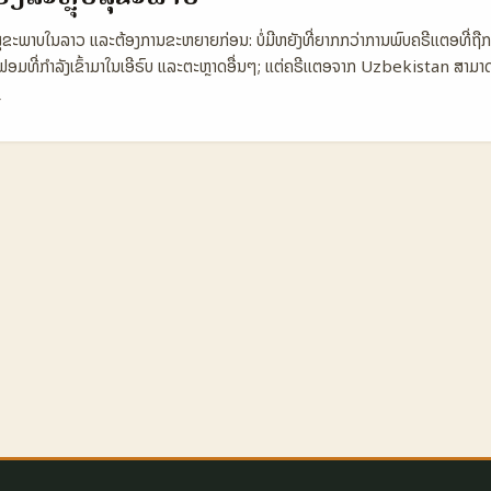
ling Short viral demos 💸 Typical creator fee €50–€300 €100–€
ຂະພາບໃນລາວ ແລະຕ້ອງການຂະຫຍາຍກ່ອນ: ບໍ່ມີຫຍັງທີ່ຍາກກວ່າການພົບຄຣີເເຕອທີ່ຖືກແ
Accounts, Rich Menu Shoppable tags, Reels Ads, Creator Marketp
ທີ່ກຳລັງເຂົ້າມາໃນເອີຣົບ ແລະຕະຫຼາດອື່ນໆ; ແຕ່ຄຣີເເຕອຈາກ Uzbekistan ສາມາດເປ
ໍາລັບການສົ່ງແຈ້ງແລະຄຸບຄຸມໂປຣໂມຊັນທີ່ມີຂອບເຂດທຸລະກິດ, ໃນຂະນະທີ່ Instagram
ຂະພາບທີ່ຍັງຕ້ອງການຄົ້ນຫາການເຂົ້າເຖິງໃໝ່ — ເນື້ອຫາທ່າງທຳອິດ, ວິທີການອອກແບບ
ent ສູງກວ່າ — ຄຳແນະນໍາແມ່ນໃຫ້ໃຊ້ຜູ້ສ້າງຫຼາຍຫຼັກຜູ້ເພື່ອຮັບຜົນທັງການວັດຜົ
ກວາດເຂົ້າຕໍ່ກັບຜູ້ຊົນທ່ຽວແມ່ນໄດ້ແນວໃດ. ນີ້ແມ່ນບັນທຶກສັ້ນພາຍໃນການຄົ້ນຫາຄຣີເເ
ວນຫນຶ່ງ. ...
ວຄວາມຄິດການລັບລອງ, ແລະແຜນການປະຕິບັດທີ່ສາມາດນຳໄປປະຕິບັດໄດ້ທັນໃນຕະຫຼາດ
ີ້ຍເລືອກທາງ (ປະເທດ vs Platforms) 🧩 🧩 Metric Rumble (Uz) YouTub
y Active 120.000 1.200.000 2.500.000 📈 Engagement 6% 4% 9%
.8 🧑‍🎤 Top Creator Reach 85.000 900.000 1.100.000 🔎 Discov
ງຂ້າງເທິງສະແດງວ່າ Rumble ໃນ Uzbekistan ມີຜູ້ໃຊ້ຫຼ້າສັ້ນແຕ່ຄ່າ engagem
ຕອບາງຄົນສະຫນາມດີ. ສິ່ງນີ້ເຫັນວ່າແບຣນສຸຂະພາບທີ່ຢາກເຮັດ targeted campaig
ຕົວເລືອກອີກຊຸດຫນຶ່ງທີ່ມີຄ່າຕໍ່ການສ້າງ awareness ໃນກຸ່ມ niche. ...