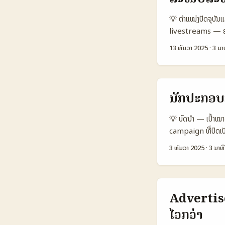
500 USD 400 USD
💡 ຕຳແໜ່ງປັດຈຸບັນແ
Medium Low High ຕ
livestreams — ຄຳຖາ
ອອກແບບ Spotify M
ວຽກແນວໃດໃນ lives
ທາງເລືອກທີ່ໄວ້ໃຈໄ
13 ທັນວາ 2025
·
3 ນາ
ໜຶ່ງທີ່ສຳຄັນ: Bob
ເຮົາຈະເຫັນ conten
ໂອກາດນີ້ເປັນເວລາດ
ລະບຽບ. ນີ້ແມ່ນການຮ
ນັກປະກອບກ
ສົນທະນາທົ່ວໆ, ແຕ່
Snapshot: ດାວງຊ
💡 ບົດນໍາ — ເປົ້າໝາ
Platform C (Fac
campaign ທີ່ປົດເປ
stream 6.500 1
Portugal. ບໍ່ແມ່ນ
3 ທັນວາ 2025
·
3 ນາທີ
€12 €6 🛠️ Integ
legal, ແລະ measur
ກ່າວແສດງວ່າ Twit
ຈາກ discovery to
ມີ user base ກວ້າງ
partnership ads 
ກັບ creator ຈາກ 
ທົດລອງແບບปลວຍດ້ວຍ
Advertise
ການນໍາເຂົ້າຂໍ້ຄວາມເປັ
ງານທີ່ສົມສັກທີ່.
ໄວກວ່າ
APIs (Creator D