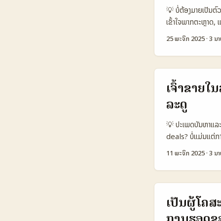
Active 1.200.0
💡 ບໍ່ຕ້ອງມາຍເປັນຕ
Discovery Spee
ເຂົ້າໃຈພາກຕະຫຼາດ,
Limited Moderat
ທ່ານຕ້ອງການຄຣີເອເຕ
Localised campai
25 ພະຈິກ 2025
·
3 ນາ
— ຂັ້ນຕອນປະຕິບັດ
Meta APIs ສະເຫຼີ
ທັງເຫຼົ່ານີ້เขື່ອງ
ສອບ fit ໄດ້ດີແຕ່
ແລະ ການເປັນຫົວໜ້າ
messaging. ...
Metric Platform
ເຈົ້າຂາຍໃ
300.000 800.000
ລະດູ
0.90 € 🔍 Verif
search tools ແບ
💡 ປະເພດບັນຫາແລະ
ການແນະນໍາໄດ້, ແຕ່ຕ
deals? ບໍ່ແມ່ນແຕ່
ກວ່າ; organic disc
ແລະການຈັດການ logi
11 ພະຈິກ 2025
·
3 ນາ
Westman ທີ່ The 
ຮ່ວມງານກັບ creator
ທີ່ຈະເຮັດໃຫ້ການປະ
Westman), ແລະຂ່າວສ
ເປັນຜູ້ໂຄສ
ດ້ານການປະຈຳແຕ່ລ
ການຮອດຂອ
1.200.000 1.50