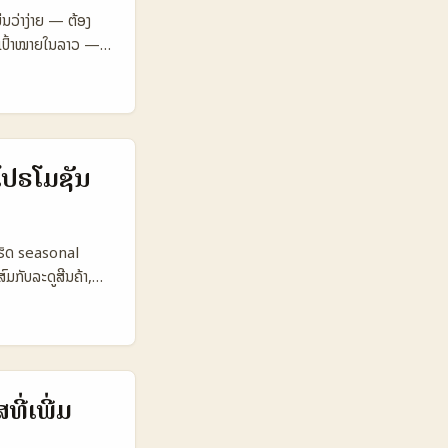
 $$ $ $$$ 🔍
່ນວ່າງ່າຍ — ຕ້ອງ
 engagement
້ເປົ້າໝາຍໃນລາວ —
rganic collabs
ນຫາຄຣີເອເຕີຣູແມນຽ
g creators.
ງການດາວໂຫລດແອັບ —
earch ແມ່ນຖືກກວດ
ຫຍດທາງການເມື່ອກ່ອນ
calized
ົ້ນຫາຄຣີເອເຕີ 🧩
1.200.000
ໂປຣໂມຊັນ
.50 € 2.80 €
ຕະລາງນີ້ສະແດງວ່າ
າມາດ scale ແຜ່
ເຮັດ seasonal
ມີຄຸນນະພາບແຕ່ຄ່າສູງ
ມກັບລະດູສີນຄ້າ,
x Gustaf
y ດີສໍາລັບການ
ນຈຸດເລີ່ມແລະແນວໂນ້ມ
se (Ikea x Gustaf
ດ. 📊 ຕາຕະລາງຂໍ້ມູນ
ີ່ເພີ່ມ
 Active 800.000
omos & coupons