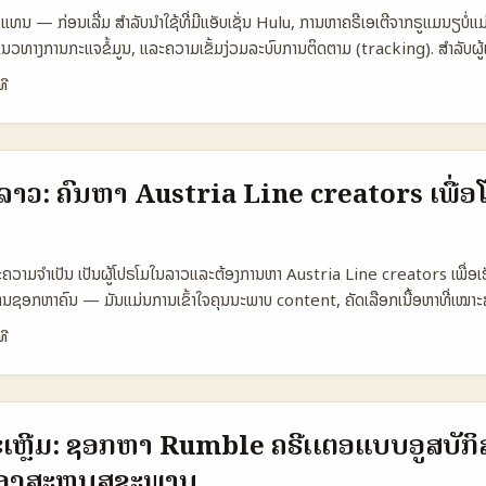
00 800.000 400.000 📈 Conversion 12% 6% 9% 💸 Cost to Onboard
ົວແທນ — ກ່ອນເລີ່ມ ສຳລັບນຳໃຊ້ທີ່ມີແອັບເຊັ່ນ Hulu, ການຫາຄຣີເອເຕີຈາກຣູແມນຽບໍ່ແມ
d Fast Medium Slow 📊 Data Depth Audience demographics &
 ແນວທາງການກະແຈຂໍ້ມູນ, ແລະຄວາມເຂັ້ມງ່ວມລະບົບການຕິດຕາມ (tracking). ສຳລັບຜູ
e 🤝 Best for Scale + measurable partnership ads Brand fit + o
ີທີ່ສົມສຳພັນກັບພາບລັບຂອງ Hulu, ແຕ່ຍັງສ້າງ ROI ທີ່ວັດໄດ້. ບົດນີ້ຈະສະເໜີການຄົ້
gns & compliance ຕາຕະລາງແກ່ວິທີທີ່ຕ່າງກັນໃນການຄົ້ນຫາແລະ onboardin
ທີ
, ແຄรະແນວທາງການຕິດຕາມ, ການຄົບຄຸມຄຸນນະພາບ, ແລະການຄໍານວນ KPI ເພື່ອດຶ
ມດ້ວຍ data depth ແລະ speed, ແຕ່ມີຄ່າສູງສຳລັບ onboarding. Organic s
ກັບປະເພດກໍລະນີທີ່ຄວນໄດ້ຮູ້ (ຕົວຢ່າງ: campaigns ທີ່ໃຊ້ influencers ສຳລັບການປະໂ
ວັນທີ່ມີ data ຈຳກັດ. Local agencies ແມ່ນຂະໜາດຍອດໃນ compliance ແລະ lo
ຂອງ ການປະຕິບັດທີ່ບໍ່ຊັດເຈນ). 📊 ຕາຕະລາງ Data Snapshot — ການປຽບທຽບວິທີຄ
 Search Talent Agencies Organic Discovery 👥 Monthly Active 
ນລາວ: ຄົ້ນຫາ Austria Line creators ເພື່ອ
 📈 Conversion (to install) 12% 6% 4% 💰 Avg Cost per Install 1
ication effort Medium High Low 📦 Scalability High Medium Low ຕາ
ບ platform (BaoLiba, Creator marketplaces) ມີຄວາມ convert ດີແລະສ
ຄວາມຈຳເປັນ ເປັນຜູ້ໂປຣໂມໃນລາວແລະຕ້ອງການຫາ Austria Line creators ເພື່ອ
້ອງຈ່າຍ effort verification ສຳລັບ fraud. Talent agencies ເປັນທາງເລືອກທີ່
ການຊອກຫາຄົນ — ມັນແມ່ນການເຂົ້າໃຈຄຸນນະພາບ content, ຄັດເລືອກເນື້ອຫາທີ່ເໝາະສົ
overy ເຫັນຜົນຫຼຸດແຕ່ຮອດຄ່າຕ່ໍາ. ...
stics ຂ້າມປະເທດ. ຕົວຢ່າງລ່າສຸດຊ່ວຍເຮົາເຫັນວ່າ pop-up collabs ເຊັ່ນ Ikea 
ທີ
Factory ນິຍົມໃນ New Bahru ແລະມີ limited pieces ສາມາດເປັນ case stud
s ທີ່ມີ niche (ແຫ່ງຂອງ design ແລະ seasonal scarcity) — ຂໍ້ດັ່ງກ່າວນີ້ແມ່
ກອບການສຳເລັດ. ບົດນີ້ຈະເອົາແນວທາງທີ່ກອງມາຈາກການສື່ສານທົ່ວໂລກ, pop-up ca
ານແຕ່ລະແຖວເພື່ອຊ່ວຍໃຫ້ເຈົ້າເລືອກຜູ້ສ້າງສື່ (creators) ຈາກ Austria ໄດ້ສຳເລັ
ະເຫຼີມ: ຊອກຫາ Rumble ຄຣີເເຕອແບບອູສບັກິສທ
ະແພດ (Platforms) 📈 🧩 Metric Line Instagram TikTok 👥 Monthly
ງສະຫຼຸບສຸຂະພາບ
0.000 📈 Engagement (avg) 5% 12% 10% 💬 Best use Direct pr