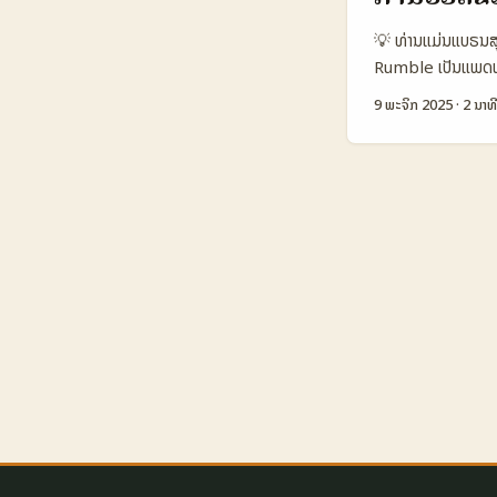
Visual storytel
💡 ທ່ານແມ່ນແບຣນສຸ
Tools Official 
Rumble ເປັນແພດຟອມ
ສະແດງວ່າ Line ດີສ
ຜົນດີສໍາລັບແບຣນສຸ
reach ແລະ engagem
9 ພະຈິກ 2025
·
2 ນາທີ
ປັບແປງເນື້ອຫາເພື່ອ
ສົນທະນາຜ່ານ Line ສ່
Rumble ງ່າຍໆ, ແນ
Snapshot: ການເຊ
(Uz) 👥 Monthl
(USD) 2.5 3.5 1
High High ຕາຕະລາ
reach ສໍາລັບຄຣີເເ
Rumble ເປັນช่องການ