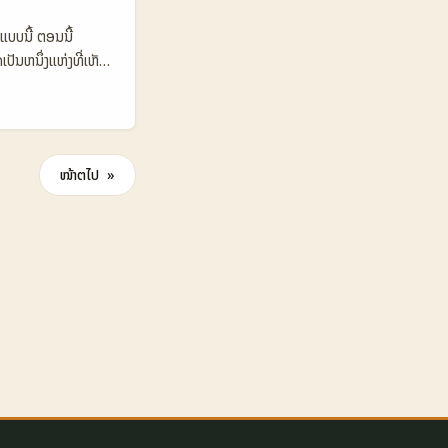
800 €80–€600 🛠️
ບບນີ້ ຕອນນີ້
lace ຕາຕະລາງ
ັນຫນຶ່ງແຫ່ງທີ່ເຫັນ
 ແລະ TikTok ມີ
ການຮ່ວມງານ ແລະການ
ນແລະການແບ່ງ
ຕອ Uzbekistan ໃນ
ລາວ. 📊 ຕາຕະລາງ
e (Uz) TikTok
ໜ້າຕໍ່ໄປ »
 💰 Avg CPM
ery Ease Medium
ent ແລະ top-
n ສາມາດເລືອກ