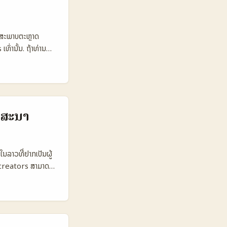
 Snapshot: ການ
eator (NL)
5.000 28.000
ນສະພາບຕະຫຼາດ
o €300 €250
ທົ່ານັ້ນ. ຖ້າທ່ານ
oxings 🔧 Tools
າຍເຂົາແມ່ນຜູ້ສ້າງ
n links ຕາຕະລາງ
pping creator ໃນ
ແມ່ນຄວາມໜາແລະ
ຍ ແລະ shopping-
ະເຫຼີມແບບວິຊວອລສໍາ
tent). ນີ້ແມ່ນ
ນຂາຍສິນຄ້າສຸຂະພາບ
ໂຄສະນາ
ປະຕິບັດ, ແລະການວັງ
 YouTube ແລະ
ນລາວທີ່ຢາກເປັນຜູ້
 creators ສາມາດ
ແພດຟອມທ່ານເຮັດ
ງທາງອອນລາຍ — ຢ່າງໃນ
info). - ນັກກະທົບ
າງຄື Halo AI ທີ່
ັກໄດ້ຊ່ວຍການຄົ້ນຫາ