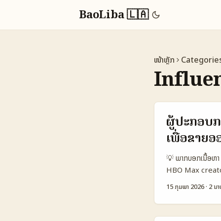
BaoLiba 🇱🇦
ໜ້າຫຼັກ
Categorie
Influe
ຜູ້ປະກອບ
ເພື່ອຂາຍອ
💡 ພາກບອກເນື້ອຫາ 
HBO Max creators ມ
ສິນຄ້າ, ຕິດຕໍ່ແນວໃ
15 ກຸມພາ 2026
·
2 ນາ
ລາວ — ການຄົ້ນ, ກ
ກ່າວເຖິງພິຕິກໍາຈັ
ກ່ຽວກັບການຫຍຸ້ງຍ