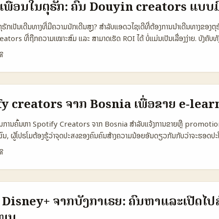
ພື່ອນໃນຕຸຣັກ: ຄົ້ນ Douyin creators ແບບມ
 - ຄວາມຮູ້ສຶກທາງສື່: ບາງຄັ້ງ influencer ສ່ວນໃຫຍ່ເສັຽຄວາມນັບຖື ໂດຍໂອກາດສ່ວນໃຫຍ
ນສະແດງສິນຄ້າຫຼືຄວາມສຳເລັດທ່ານເອງ (franceinfo, exemple de Yomi Den
ຸຣັກເປັນເດີນທາງທີ່ມີຄວາມນັກເດີນສູງ? ສຳລັບແອດວໄຊເດີທີ່ຕ້ອງການນໍາເດີນທາງຂອງຕ
ນຍາກ: ທ່ານຕ້ອງການ reach ທ່ຽວໄປຫນ້າທົ່ວໂລກຫຼືການເຂົ້າຫາກຸ່ມ target ທ່ານໃນລ
ors ທີ່ຖືກຄວາມເໝາະສົມ ແລະ ສາມາດເຮັດ ROI ໄດ້ ບໍ່ແມ່ນເປັນເລື່ອງງ່າຍ. ບັງຄັບທັງ
ຊົມ, ແລະການຕັ້ງຈຸດປະສົງຂອງການສື່ສານ — ທຸກຢ່າງນີ້ຕ້ອງຖືກວາງແຜນຢ່າງແນ່ນອນ. ບລັອ
ທີ
ຄາະແລະການສຳຫຼັບຂໍ້ມູນຂ່າວ: Trip.com Group ແລະ TGA ກຳລັງດຳເນີນການຮ່ວມມື
ີ້ເປັນສັນຍາວ່າຄວາມນິຍົມຈາກຕະຫຼາດອາເຊຍຈະພັດທະນາ (Trip.com Group pre
ເທດເປັນປັດໃຈ — ນັກສ້າງທີ່ມີຄອງສ່ວນຈາກອາເຊຍຈະເໝາະສໍາລັບການນຳໄປສູ່ຕຸຣັກ. ຕອ
in creators ຈາກຕຸຣັກ ທີ່ຈະເຮັດໃຫ້ປະສົບຜົນສູງຂຶ້ນ — ສະເລີຍຈາກປະທັບການທ່
ify creators ຈາກ Bosnia ເພື່ອຂາຍ e‑lea
ຮັບມືສະພາບຄວາມສ່ຽງໃນແພດແລະ AI era (ByteDance AI spending ກ່ອນໜ້ານີ
apshot) 📈 🧩 Metric Local Turkey Creators Asia-Pacific Creator
ກ້ໃນການຄົ້ນຫາ Spotify Creators ຈາກ Bosnia ສຳລັບແຈ້ງການຂາຍຫຼື promotio
s 👥 Monthly Active 850.000 2.400.000 1.100.000 💬 Avg Engag
ຜົນ, ຜູ້ໂປຣໂມຕ້ອງຮູ້ວ່າຈຸດປະสงຂອງຄົນຄົນສ້າງຄວາມນ້ອຍອັນດຽວກັນກັບວ່າຈະຮອດປ
oking Lift 5–12% 3–8% 4–10% 💰 Avg Fee per Post €250 €400 €
ໍ່ມີ follower ຫຼາຍແຕ່ມີ audience ທີ່ເໝາະສົມທີ່ຈະສົ່ງຂໍ້ຄວາມການຮຽນ. ສະພາບໃ
ທີ
w Medium Medium ຕາຕະລາງນີ້ສະເລີຍການສະກຸລຂໍ້ມູນທົດສອບທົ່ວໄປ — ຜູ້ສ້
ຊຸມຊົນເສັ້ນນ້ອຍ ແຕ່ມີເສັ້ນສຽງທີ່ໃຫ້ຜົນສໍາເລັດໄດ້ຫນ້າສົນໃຈ — ບໍ່ແມ່ນຈຳເປັນຕ້ອ
ເກີນກຸ່ມອື່ນ, engagement ສູງແຕ່ຄ່າຕໍ່ໂພສຕ່ໍາ; ການເລືອກກະທົບລາວແບບທົ່ວໄປຄ
ຄິວເລີນ. ບົດນີ້ຈະພາທ່ານຜ່ານຂັ້ນຕອນທີ່ປະຕິບັດໄດ້ — ຈາກການຄົ້ນ creator ຢູ່ Spo
...
່ແບບມີຄວາມຮູ້ຈັກ, ແລະແນວທາງການຈັດງວ່າເງິນຂອງທ່ານຈະຖືກໃຊ້ຢ່າງມີປະສິດທິພາບ. 
ແບບການເຮັດວຽກທີ່ລອງແລ້ວໄດ້ເຫັນຜົນເທິງ. 📊 ຕາຕະລາງຂໍ້ມູນ: ປຽບທຽບຕົວເລືອ
້ມູນ Disney+ ຈາກບັງກາເຣຍ: ຄົ້ນຫາແລະເປີດໄ
vs Social vs Paid) 🧩 Metric Playlist Promotion Social Boost Paid 
ໜູນ
 150.000 120.000 80.000 📈 Conversion 6% 4% 12% 💰 Avg Cos