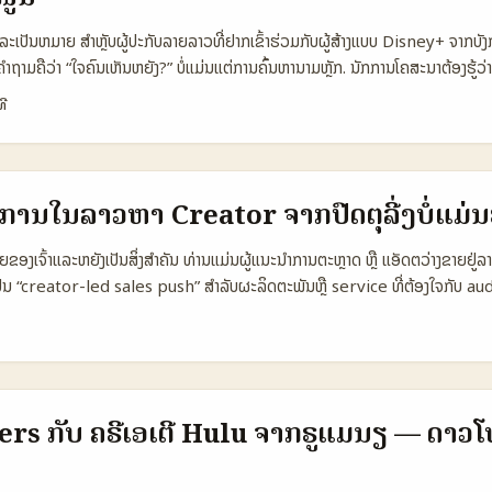
 1.200 USD ⏱️ Time to ROI 30–45 ວັນ 14–30 ວັນ 45–90 ວັນ 📊 Ana
ລະເປັນຫມາຍ ສຳຫຼັບຜູ້ປະກັບລາຍລາວທີ່ຢາກເຂົ້າຮ່ວມກັບຜູ້ສ້າງແບບ Disney+ ຈາກບັ
າຕະລາງແສດງວ່າ Playlist Promotion ແມ່ນທາງເລືອກທີ່ມີຄ່າຕໍ່ຜົນສຳລັບການເລີ່ມຕ
ມຄືວ່າ “ໃຈຄົນເຫັນຫຍັງ?” ບໍ່ແມ່ນແຕ່ການຄົ້ນຫານາມຫຼັກ. ນັກການໂຄສະນາຕ້ອງຮູ້ວ່າ
arketing Package ທີ່ໃຫ້ຜົນດ່ວນແຕ່ມີການວິເຄາະຈໍາກັດ), ຂະໜາດ Paid Cre
tream ແລະວ່າການນໍາເຂົ້າຂໍ້ຄວາມຂອງແບຣນຈະອ່ອນຫຼືຮ້າຍຕໍ່ engagement. ໃ
ດ້ຫຼາຍກວ່າເພາະມີການກຳນົດການທົດສອບແລະການລາຍງານລະອຽດ. ...
ທີ
 Iger ບອກເຖິງຄວາມຕັ້ງໃຈຂອງ Disney+ ໃນການຮັບເຂົ້າ UGC ແລະເຄື່ອງແອັບ AI —
t ທີ່ຜູ້ໃຊ້ສ້າງເປັນຮ່າງຮອບອອກມາໃນ Disney+ (The Hollywood Reporter ຮັບ
ີສໍາລັບການຄົ້ນຫາ creator ທີ່ເຫັນຄຸນນະພາບ UGC, ແຕ່ກໍມີຄວາມສົງໄສກ່ອນກ່າວກ່
ູ້ເຖິງຈຸດປະສົງຂອງບຸກຄົນທີ່ຄົນຄົນຄົນມາຫາແລະວິທີທີ່ຈະເຜີຍແຜ່ແນວທາງທີ່ເຫັນຜົນ 
ານໃນລາວຫາ Creator ຈາກປົດຕຸລີ່ງບໍ່ແມ່
ການສ້າງການຜະລິດ livestream ທີ່ມີຄຸນນະພາບ, ປອດໄພ IP ແລະຜົນຕໍ່ຂໍ້ມູນ AI. 
າວອອນໄລນແລະໂຊເຊຍວິທີ 🧩 Metric Platform A (YouTube) Platform 
ຍຂອງເຈົ້າແລະຫຍັງເປັນສິ່ງສຳຄັນ ທ່ານແມ່ນຜູ້ແນະນໍາການຕະຫຼາດ ຫຼື ແອັດຕວ່າງຂາຍຢູ່ລ
ebook Live) 👥 Monthly Active 1.200.000 800.000 1.000.000 📈 
ັນ “creator-led sales push” ສໍາລັບຜະລິດຕະພັນຫຼື service ທີ່ຕ້ອງໃຈກັບ au
5.000 4.200 💬 Avg chat engagement 1.100 3.200 900 💰 Avg s
ກ່ອນໜ້ານີ້ — ການຊອກ creator ຕ່າງປະເທດມີການປັບຕົວແບບໃຫ້ອັດຕະລັບ: langu
ration tools Moderation, Clips Extensions, Bits Branded content t
ability. ບົດຄວາມນີ້ຈະພາທ່ານຜ່ານເຖິງການຫາ creator ຈາກ Portugal ຢ່າງລະ
ch ເຫັນຜົນ engagement ສູງສຸດສໍາລັບ livestreams ທີ່ເນັ້ນການສົນທະນາສຸດ
ols ຢູ່ Meta (Creator Discovery API, Creator Marketplace), ການປະ
 ແລະ Facebook Live ຍັງເປັນທາງເລືອກທີ່ປົກກະຕິເພື່ອເນື່ອງກັບຜູ້ຊົມທົ່ວໄປ. ສຳລັບ
ເພື່ອລົງທຶນ paid amplification, ການອອກແບບ deal (affiliate/commiss
Bulgaria, ເລືອກ platform ຈະຂ້າມກັນລະຫວ່າງ CPM, engagement ແລະ tools
 data-driven testing. ພວກເຮົາຈະເອົາຂໍ້ມູນຈາກ Meta ແລະການວິເຄາະຂ່າວໃຫ້
rs ກັບ ຄຣີເອເຕີ Hulu ຈາກຣູແມນຽ — ດາວ
ນໄດ້ຜົນ. ...
 📊 ຕາຕະລາງຂໍ້ມູນ Snapshot — ການເປີບີນ Options ສຳລັບ Discovery & Ads 
iscovery) Organic Search & Hashtags Local Agencies / Platform