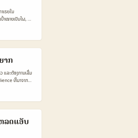
lytics Detail
ງກາເຣຍໃນ
ົ້ນ (ຢ່າງທີ່ອ້າງ
ເປົ້າໝາຍເປັນໃຜ, ທຳ
ator Deal ຈະເປັນ
ນປີ 2025 ມີປຽບທຽບ
 ຟາງສາຍນີ້ແປວ່າພວກ
ຮອງ). ສະເຫຼີມ
ອນ — IP ແລະກົດ
— ບໍ່ພຽງແຕ່ການ
ນຍາກ
 ຕາຕະລາງ
B (Twitch)
າວ ແລະຕ້ອງການເລີ່ມ
Avg view per
dience ທີ່ມາຈາກ
ponsor CPM €8
age, audience fit,
ools ຕາຕະລາງດັ່ງ
ອຽດ: ທຸກຂັ້ນຕອນ
ຄອບ, ແຕ່ YouTube
ຕິບັດ
ແບຣນທີ່ຈະເຂົ້າຮ່ວມ
ion), ແລະການ
et ທີ່ຈະເຮັດໃຫ້
ເຮົາເລີ່ມຈັດແຜນ
ໂຫລດແອັບ
🧩 Metric Meta
s 👥 Monthly