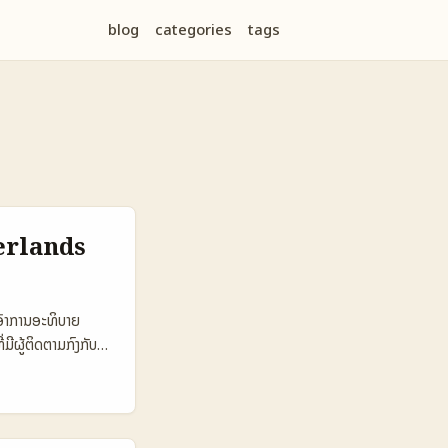
blog
categories
tags
erlands
ອົາການອະທິບາຍ
ມີຜູ້ຕິດຕາມກົງກັບ
ລັບຜູ້ປະກອບການໃນ
. ຕອນນີ້ຕ້ອງ
–2026 (ເຊັ່ນຂ່າວ
ີ່ເປັນ HBO Max