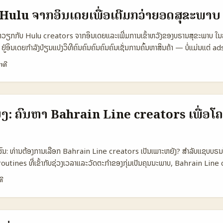
lands ເປັນ target ທີ່ນ່າສົນໃຈສໍາລັບການໂຄສະນາເຊື່ອມຕໍ່ສິນຄ້າ. 📊 ຕາຕະລາງ
ໍ່ Hulu ຈາກອິນເດຍເພື່ອເຕີມກວ່າຍອດສຸຂະພາບ
ປຣໄຟລ໌ Creator (Netherlands vs Platform) 🧩 Metric Instagram Cr
(NL) YouTube Creator (NL) 👥 Monthly Active Followers (avg) 3
 ທຳວຽກກັບ Hulu creators ຈາກອິນເດຍແລະເພີ່ມການເຂົ້າຫວັງຂອງບຣານສຸຂະພາບ ໃ
Conversion (e‑commerce) 2.8% 4.5% 3.2% 💶 Avg Fee per Prom
ຢູ່ອິນເດຍກຳລັງປ່ຽນແປງວິທີຄົນຄົນຄົນຄົນຄົນເຊັ່ນການຄົ້ນຫາສິນຄ້າ — ບໍ່ແມ່ນແຕ່ ads ເ
se Brand visuals／lifestyle Short viral demos Long reviews／unb
ກລາວທີ່ຢາກຂະຫຍາຍການເຂົ້າຫວັງໄປອິນເດຍ, ການຮ່ວມງານກັບ Hulu creators (ທີ່ຫຼ
າທີ
tories, Link in bio Duets, Hashtag challenges Shorts, Descriptio
itness/wellness) ເປັນທາງເລືອກທີ່ຄວນພິຈາລະນາ. YouTube ແລະຕະຫຼາດ sho
ok ເປັນປັດໃຈສໍາລັບ conversion ສັ້ນໆ ແລະ viral reach, ຂໍ້ດີຂອງ YouTube 
ຸກຢ່າງ — YouTube ບອກວ່າ ecosystem ຂອງມັນສ່ວນສຳຄັນຕໍ່ GDP ຂອງອິນເດ
າຍສິນຄ້າທີ່ຕ້ອງການການອະທິບາຍລຶບລ່ອງ. Instagram ແມ່ນສະເໜີຄວາມສະເຫຼີມສ
ime ພັດທະນາຫຼາຍກ່ວາ 250% (YouTube Impact Summit, Reference Con
 ...
reators ທີ່ມີ affiliate, shopping tools ແລະ partnerships ຈະເຮັດໃຫ້ກາ
ບ່ງ: ຄົ້ນຫາ Bahrain Line creators ເພື່ອ
ນີ້ຂອງບົດນີ້ ຂ້ອຍຈະເປັນຄົນນຳທາງ — ພາຍໃນພາບປະຈຸບັນ ຈະສອບວິທີຈັດຫາ, ປິດການ
dia ທີ່ມີ Hulu creators — ດ້ວຍແນວຄິດທີ່ຊັດເຈນ ແລະມີການປະທານຂໍ້ມູນຈາກ
ference Content) ເພື່ອໃຫ້ທ່ານສາມາດເລືອກ influencers ທີ່ເໝາະສົມ. ...
ົນ: ທ່ານຕ້ອງການເລືອກ Bahrain Line creators ເປັນເພາະຫຍັງ? ສຳລັບແຊບບຣນໃ
utines ທີ່ເຂົ້າກັບຊ່ວງເວລາແລະວັດຕະກຳຂອງກຸ່ມເປັນຄຸນນະພາບ, Bahrain Line
ສົນໃຈ: ພວກເຂົາມັກເປັນໄນທັກສະສ່ວນຕົວ, ເຄັດໂກ້ມທີ່ເຮັດ content ກັບ Line ແລະ
ທີ
ຕອນນີ້ ຜົນສຳຄັນທີ່ຕ້ອງຮັບຮູ້: - ຜູ້ໃຊ້ໄອທີ່ເສັຽໃຈກັບເສດຖະກິດຫຼືອະນາຄົດຖື່ມຕໍ່ຊ່ອ
cques ກ່າວກ່ຽວກັບ influencer motivation ແລະຄວາມເປັນໄປໄດ້ (ອ້າງອີງ: france
dle East ແລະ UAE ກໍກຳລັງເປັນທີ່ທີ່ພັດທະນາທັກສະ influencer tech — ຕົວຢ່
al (ອ້າງອີງ: L’Oréal program ຜ່ານ Halo AI) — ສິ່ງນີ້ແມ່ນໂຕຢ່າງວ່າທິດທາງເຕ