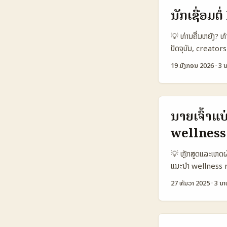
fanbase ໃນ Nether
ນັກເຊື່ອມຕ
ເລືອກແລະປະເມີນໂ
TikTok Creator 
💡 ທ່ານຄື່ນຫຍັງ?
45.000 📈 Avg 
ປັດຈຸບັນ, creators 
€600 🎯 Best U
ແມ່ນບຣານສຸຂະພາບຈາ
19 ມັງກອນ 2026
·
3 ນ
popular Reels, S
ເນື້ອຫາສຸຂະພາບ/f
ສະຫຼຸບໄດ້ວ່າ TikT
ອິນເດຍກຳລັງເຮັດທ
ຄຸນນະພາບສຳລັບການຂ
related watch t
ລັບການຂາຍແບບລັງສໍາ.
ອີກເຫດຜົນທີ່ແບບ c
ນາຍເຈົ້າແ
ເຕີມຄວາມໄດ້ຜົນ. ໃນ
wellness
ກະທົບໃນຕະຫຼາດ In
Amazon India (Re
💡 ຫຼັກສູດແລະເຫດຜ
ແນະນຳ wellness ro
ເປັນຕົວເລືອກທີ່ນ່າ
27 ທັນວາ 2025
·
3 ນາ
ເຄື່ອງມືການສື່ສານ. 
ກໍລະນີເລື່ອງທີ່ Ja
ສ່ວນໃຫຍ່ໃນເຂດ Mid
ຖືກຍິນຍັນໂດຍ L’Oré