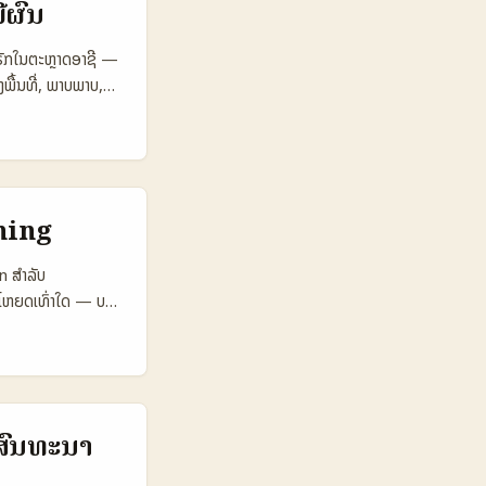
ີຜົນ
່ທີ່ເພີ່ມ
zel). ບັນທຸກນີ້
ຸຣັກໃນຕະຫຼາດອາຊີ —
າວ? ...
ພື້ນທີ່, ພາບພາບ,
ກນີ້ຂໍເປັນຄູ່ມືສັດ
ເພື່ອປະກອບການທ່ອງ
ss summary). ຢ່າງ
ນນີ້ມາດູວິທີ ແລະ
ອງທ່ຽວ, ການຈັດການ
rning
້). 📊 ຕາຕະລາງ
s International
n ສຳລັບ
ement 6.2% 4.8%
ະໂຫຍດເທົ່າໃດ — ບາງ
600 🛠️
ນ Bosnia and
າງທ່ອງທ່ຽວພາຍໃນ
ງມີຜູ້ຕິດຕາມຫລາຍ
ວນພິຈາລະນາ ROI ແລະ
tify, ການວິເຄາະ
ນີ້ບໍ່ແມ່ນແທກລາຍການ
ກການຂອງບໍລິການການ
ປສົນທະນາ
Creator Deal 👥
t per Campaign