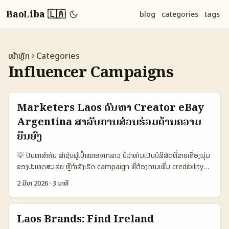
BaoLiba 🇱🇦
blog
categories
tags
ໜ້າຫຼັກ
Categories
Influencer Campaigns
Marketers Laos ຄົນຫາ Creator eBay
Argentina ສຳລັບການສ່ວນຮ່ວມດ້ານຄວາມ
ຍືນຍົງ
💡 ປັນຫາສຳຄັນ ສຳຊັບຜູ້ເປົ້າໝາຍຈາກລາວ ບໍ່ວ່າທ່ານເປັນບໍລິສັດທີ່ຂາຍເຄື່ອງນຸ່ມ
ຂອງປະເທດສະເລ່ຍ ຫຼືກຳລັງເຮັດ campaign ທີ່ຕ້ອງການເພີ່ມ credibility
ດ້ວຍ sustainability — finding the right Argentina creators
2 ມີນາ 2026
·
3 ນາທີ
who use eBay ແມ່ນ challenge ໜຶ່ງ. ສັງລວນ creators ທີ່ເປັນ
seller‑first, ມີ listings ອອນ eBay, ແຕ່ບໍ່ໄດ້ຢ່າງຊັດເຈນໃນ social bio
ຫຼືບໍ່ລຽງຫຼາຍເຖິງ sustainability messaging — ນີ້ແມ່ນຈຸດເລີ່ມຕົ້ນທີ່ຈະ
Laos Brands: Find Ireland
ຕ້ອງອ່ານຫຼາຍ. ຫຼັງຈາກສົມທົບຂໍ້ມູນຈາກ Allbirds (ເປັນໂຕຢ່າງທີ່ດີ) ທີ່ເຮັດການ