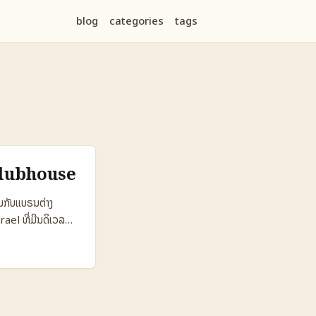
blog
categories
tags
Clubhouse
າມກັບແບຣນຕ່າງ
ael ທີ່ມີນດິເວລ
ຣນຕ່າງປະເທດໄດ້
ໃນຕຳແໜ່ງທີ່ມີຄວາມ
ານປະເມີນຄວາມສຳເລັດ
ໃໝ່. 📊 ຟັງຊັນ Data
tive 450.000