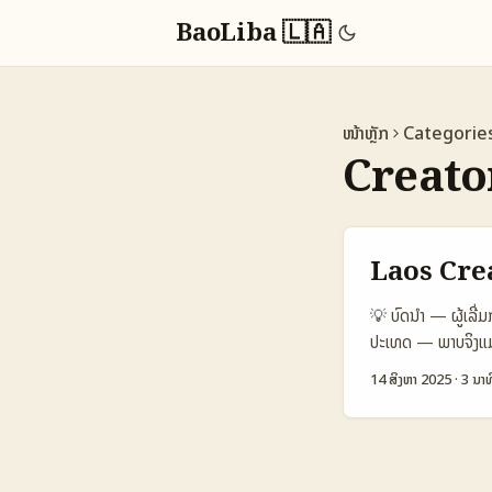
BaoLiba 🇱🇦
ໜ້າຫຼັກ
Categorie
Creato
Laos Cre
💡 ບົດນໍາ — ຜູ້ເລີ
ປະເທດ — ພາບຈິງແມ່
ລາວສູງໃນຂໍ້ສະເຫຼີ
14 ສິງຫາ 2025
·
3 ນາທ
ຢ່າງໃດ? ສິ່ງນີ້ບໍ່
ນ້ອຍຄ່າທະວີ — ທັງນີ
— ທຸກຢ່າງອອກແບບເພື
Snapshot (ເຊິ່ງບ