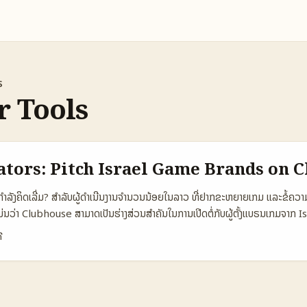
s
r Tools
ators: Pitch Israel Game Brands on 
່ມກໍາລັງຄິດເລີ່ມ? ສຳລັບຜູ້ດໍາເນີນງານຈໍານວນນ້ອຍໃນລາວ ທີ່ຢາກຂະຫຍາຍເກມ ແລະຂໍ້ຄວ
ນວ່າ Clubhouse ສາມາດເປັນຮ່າງສ່ວນສຳຄັນໃນການເປີດຕໍ່ກັບຜູ້ຕັ້ງແບຣນເກມຈາກ Isr
ມສົດ (live demos, Q&A, feedback rooms). ປັນຫາຄີດຫວ່າງຄຸນ: ຈະເຂົ້າເຖິງແບ
ີ
ແມ່ນແບບເກົ່າ — ມັນເປັນການຜະລິດຄວາມໜ້າໃຈ ການສ້າງສັນຍາດີ ແລະການປັບການສົນທະນາ
້ມີຄວາມເປັນສະເລີຍ. ໃນບົດນີ້ຂ້ອຍຈະເສັ້ນທາງປະຕິບັດເຄື່ອງມື, ຕົວຢ່າງຈໍາລອງ, ແລະກ
່ອຊ່ວຍຜູ້ສ້າງໃນລາວໃນການເຂົ້າຫາແບຣນຈາກ Israel ທີ່ຢາກໃຫ້ມາທົດລອງຟີເຈີ້ເກ່ບ
ົດຄວາມເລີ່ມຕົ້ນ) 🧩 Metric Clubhouse Email LinkedIn 👥 Monthly Ac