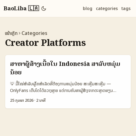
BaoLiba 🇱🇦
blog
categories
tags
ໜ້າຫຼັກ
Categories
Creator Platforms
ສຳຫາຜູ້ສ້າງເນື້ອໃນ Indonesia ສຳລັບຫມຸ່ມ
ນ້ອຍ
💡 ມື້ໃໝ່ສຳລັບຜູ້ໂຄສໍາເລັດທີ່ຕ້ອງການຫມຸ່ມນ້ອຍ ສະເຫຼີມສະເຫຼີມ —
OnlyFans ເຕີບໂຕໄດ້ຂວາງຫຼາຍ ແຕ່ການຄົນຫາຜູ້ສ້າງຈາກຕະຫຼາດທຽບ
ທຽງຫນຶ່ງແມ່ນບໍ່ງ່າຍ. ທ່ານເປັນຜູ້ຕ້ອງການເຂົ້າເຖິງຜູ້ເຊື່ອມໂຍງສະເພາະໃນ
25 ກຸມພາ 2026
·
2 ນາທີ
Indonesia ເພື່ອຕົກລົງກັບຫມຸ່ມນ້ອຍ (niche) — ບົດຄວາມນີ້ສົນໃຈທຸກ
ຢ່າງທີ່ຈະຊ່ວຍທ່ານກຳນົດກຸ່ມພາຍໃນ, ວິທີຄົບທຸກຂັ້ນຕອນຈາກ sourcing ເຖິງ
KYC ແລະ risk management. ຂໍ້ດີແລະຂໍ້ສຽງທີ່ຕ້ອງຮັບຮອງມາຈາກການ
ສຳພາດ: ຕົວຢ່າງຈາກສອງປີຫຼ້າສຸດສະແດງວ່າອຸດສາຫະກຳນີ້ມີການເພີ່ມຂຶ້ນ
(Mediterráneo Digital interview ກັບ Macarena) ແຕ່ຄ່າຄວາມ