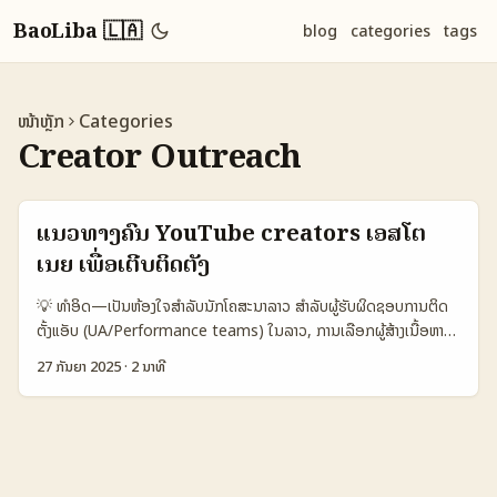
BaoLiba 🇱🇦
blog
categories
tags
ໜ້າຫຼັກ
Categories
Creator Outreach
ແນວທາງຄົ້ນ YouTube creators ເອສໂຕ
ເນຍ ເພື່ອເຕີບຕິດຕັ້ງ
💡 ທຳອິດ—ເປັນຫ້ອງໃຈສຳລັບນັກໂຄສະນາລາວ ສຳລັບຜູ້ຮັບຜິດຊອບການຕິດ
ຕັ້ງແອັບ (UA/Performance teams) ໃນລາວ, ການເລືອກຜູ້ສ້າງເນື້ອຫາ
YouTube ຈາກເອສໂຕເນຍສາມາດເປັນແນວທາງໜຶ່ງທີ່ດີ — ແນະນໍາເນື້ອຫາເຊິ່ງ
27 ກັນຍາ 2025
·
2 ນາທີ
ມີ audiences ຕ່ຳ ແລະການເຂົ້າເຖິງທີ່ອຸ່ນເຂົ້າກັບມາດຕະຖານໂຄສະນາ
mobile. ແຕ່ບໍ່ທັງໝົດຜູ້ສ້າງຈໍານວນນ້ອຍ, ຕ້ອງຮູ້ວິທີຄົ້ນ, ປະເມີນ, ແລະ
ທົດສອບປະສົບການກັບການຕິດຕັ້ງແອັບ. ພວກເຮົາຈະພາທ່ານຜ່ານຂັ້ນຕອນຈິງ:
ວິທີຄົ້ນຫາ creators ຕົວເລືອກ, ການປະເມີນຄວາມສົມດຸນ, ແລະແນວທາງການ
ຈ່າຍເງິນເພື່ອຂັບການຕິດຕັ້ງຢ່າງມີປະຫ益 — ທັງທີ່ຍັງຮັບປະສົບການຈາກຂ່າວແລະ