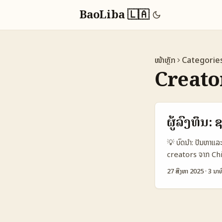
BaoLiba 🇱🇦
ໜ້າຫຼັກ
Categorie
Creat
ຜູ້ລົງທຶນ:
💡 ບົດນໍາ: ປັນຫາແ
creators ຈາກ Chile
ຫາ micro-influenc
27 ສິງຫາ 2025
·
3 ນາທ
ຮ່ວມງານກັບ creator
ເປັນ: ການ search 
ຄວາມສ່ຽງ — ຢ່າງທ
ເອີ້ນວ່າມີຄະນະກວດສ