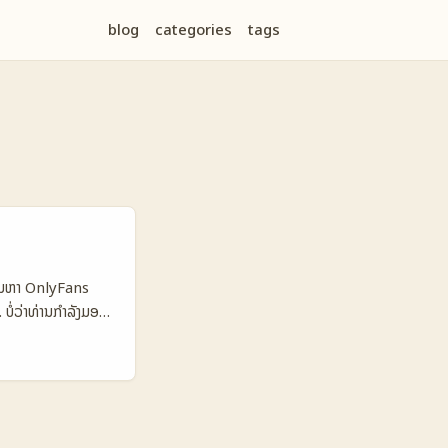
blog
categories
tags
ຄົ້ນຫາ OnlyFans
ໍ່ວ່າທ່ານກໍາລັງມອງ
ຕ່າງໆ — ການ
ຄິວຫາວິທີທີ່ງ່າຍ
່ວນຫຼາຍກໍພ້ອມກັບ
ຕາມທີ່ OnlyFans
່າວຂາງ Reuters ແລະ