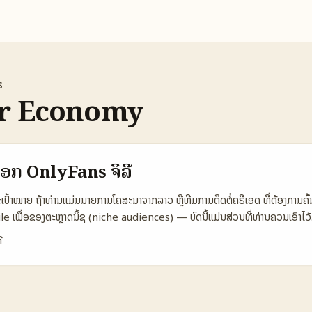
s
or Economy
 ຊອກ OnlyFans ຈິລີ
ລະເປົ້າໝາຍ ຖ້າທ່ານແມ່ນນາຍການໂຄສະນາຈາກລາວ ຫຼືທີມການຕິດຕໍ່ຄຣີເອດ ທີ່ຕ້ອງການ
 ເພື່ອຂອງຕະຫຼາດນິ້ຊ (niche audiences) — ບົດນີ້ແມ່ນສ່ວນທີ່ທ່ານຄວນເອົາໄວ້. ບ
ers ດ້ານຟັດ (fetish), ການແບ່ງປັນ lifestyle ຫຼືກຸ່ມຜູ້ໃຈສະເລີຍໃນແບບຮູບສ່ຽງ
ີ
 ຈີນີ້ຕ້ອງມີແຜນການຄົ້ນຫາ, ການກວດຄຸນະສາມາດ, ແລະການຈ່າຍເງິນທີ່ຊັດເຈນ. ຫຼາຍຄົນ
ໂດຍ hashtag, ການຄົ້ນຜ່ານ social profiles (Instagram, X, TikTok), ແຕ່ສ
ີ່ພວກເຮົາເຫັນ, OnlyFans ມີໂຄງການປະເມີນຄຣີເອດ ແລະລາຍການກວດສອບທີ່ຫຼາຍ (
ອບປະມານ 1.500 ຄົນ) ເພື່ອປອດໄພໃຫ້ຜູ້ໃຊ້ — ນີ້ແມ່ນຂໍ້ມູນທີ່ຄວນຮູ້ຈາກບົດຄົ້ນຂ