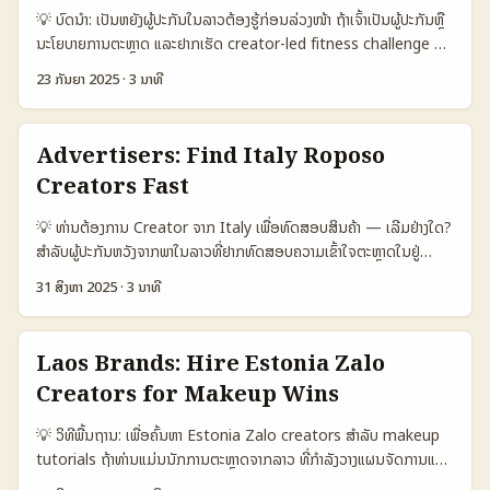
Durov ແລະທິດທາງຂອງ platform ທີ່ອອກແບບການເຄື່ອນໄຫວແລະການ
💡 ບົດນຳ: ເປັນຫຍັງຜູ້ປະກັນໃນລາວຕ້ອງຮູ້ກ່ອນລ່ວງໜ້າ ຖ້າເຈົ້າເປັນຜູ້ປະກັນຫຼື
ເຄື່ອນທາງຂ່າວ (Times of India, Zeenews). ມາເບິ່ງຂັ້ນຕອນທີ່ລອຍ
ນະໂຍບາຍການຕະຫຼາດ ແລະຢາກເຮັດ creator-led fitness challenge ທີ່
ກ່ອນເຮັດການກວດສອບແລະເລືອກ partner ຈັກໃດ. 📊 ຕາຕະລາງ Data
ແຂ່ງຂັນ ແຕ່ຢາກດຶງ creator ຈາກນາຍຈີ່ (Nigeria) — ບົດນີ້ແມ່ນສຳລັບເຈົ້າ.
Snapshot: ການເລືອກແລະແຕ່ງ Option ສໍາລັບ Campaign 🧩 Metric
23 ກັນຍາ 2025
·
3 ນາທີ
ຜູ້ສ້າງໃນນາຍຈີ່ກຳລັງເປັນแรงດັບສູງໂດຍອຸດສາຫະກໍາຄວາມສ້າງສິນລະປະ
Local VK Macro Philippines VK Micro Cross-platform
(creative industry) ທີ່ເຮັດເງິນໄດ້ຫຼາຍ — ຕາມ Donna McGowan
Creator 👥 Monthly Active 350.000 1.200.000 800.000 📈
ຈາກ British Council Nigeria, ສ່ວນນີ້ຂອງສະກຸນສ້າງສິນຄ້າໄດ້ສະແດງ
Engagement (avg) 6% 12% 9% 💸 Avg Fee / Post ບໍ່ມີ
Advertisers: Find Italy Roposo
ຄວາມເປັນສາຍຄວາມໂລກ. ນັກການຕະຫຼາດຈະຕ້ອງເຂົ້າໃຈຄອບຄົວ creator-
ມາດຕະຖານ US$120 US$250 🎯 Best Use ການເປີດຕະຫລາດໃນ
Creators Fast
scene ທີ່ກ່າວນິຍາມເຫັນໃນ Nigeria ແລະພິຈາລະນາການເຊື່ອມຕໍ່ຂໍ້ມູນ,
ທ້ອງຖິ່ນ challenge-driven, rapid growth brand
audience fit ແລະ local trust ເພື່ອປ່ອຍ campaign ທີ່ມີຜົນ. 📊 ຟັງ
ambassadorship 🔒 Risk (policy) low medium high ຕາຕະລາງນີ້
💡 ທ່ານຕ້ອງການ Creator ຈາກ Italy ເພື່ອທົດສອບສິນຄ້າ — ເລີມຢ່າງໃດ?
ຊັນຂໍ້ມູນ: ການປຽບທຽບ Platform ສໍາລັບ Creator Discovery 🧩
ສະແດງວ່າ creators ຈຳນວນເກີນໄປຈາກ Philippines ໃນ VK ມີ MA ສູງ
ສຳລັບຜູ້ປະກັນຫວັງຈາກພາໃນລາວທີ່ຢາກທົດສອບຄວາມເຂົ້າໃຈຕະຫຼາດໃນຢູ່
Metric YouTube Instagram TikTok 👥 Monthly Active
ແລະ engagement ດີ, ແຕ່ micro-creator ຈະເໝາະສຳລັບການເຮັດ
Italy, ການຄົ້ນຫາ “Roposo creators in Italy” ບໍ່ແມ່ນແນວຊັດ — ບາງ
1.200.000 900.000 1.500.000 📈 Engagement (avg) 6% 8%
31 ສິງຫາ 2025
·
3 ນາທີ
fitness challenges ທີ່ຕ້ອງການ participation ແລະ UGC. Cross-
ຄັ້ງ Roposo ເປັນແພດຟອມທີ່ມີສ່ວນແນະນຳຢາງໃນເຮືອນມີຕົວເອງ (India-
7% 💬 Fitness Content Density 30% 45% 60% 💼 Brand
platform creators ມີຄ່າຫຼາຍແຕ່ຄວາມສຽງຂອງຄ່າແລະການຜະລິດສ່ວນຕົວ
centric) ແຕ່ກໍມີ Creator ທີ່ຫນ່ອຍຢູ່ນອກປະເທດ — ສິ່ງທີ່ສຳຄັນຄືການ
Tools Creator Studio Collab Tools Creator Marketplace 🌍
ສູງ. ...
ຄົ້ນຫາດ້ວຍກໍລະນີ ແລະ cross-check ທັງເທັກນິກ and real-world
Local Discovery Ease Medium High High ຕາຕະລາງນີ້ສະແດງວ່າ
Laos Brands: Hire Estonia Zalo
vetting. ໃນບົດນີ້ຂ້ອຍຈະສະເຫລີຍກັບຂັ້ນຕອນຈາກ A → Z: ວິທີຄົ້ນ, ວິທີ
TikTok ແລະ Instagram ຍັງເປັນທີ່ອ່ານງ່າຍສໍາລັບການຄົ້ນເຫັນ creator
Creators for Makeup Wins
ຕິດຕໍ່, ການທົດສອບລະບົບ MVP ກັບ Creator, ແລະ Best-practices ທີ່
fitness ໃນ Nigeria, ໃນຂະນະທີ່ YouTube ມີຜູ້ຊົມໃຫ້ກວ້າງແຕ່ຄ່າ
ເຮັດໃຫ້ການທົດສອບສິນຄ້າຂອງທ່ານອອກຜົນໄດ້ໄວແລະປອດໄພ. ມອງເບິ່ງ
engagement ສາມາດຕໍ່ສະເຫຼີມສະເຫຼີມໄດ້. ສໍາລັບຜູ້ປະກັນຈາກລາວ, ການ
💡 ວິທີພື້ນຖານ: ເພື່ອຄົ້ນຫາ Estonia Zalo creators ສໍາລັບ makeup
ຄວາມຕັ້ງໃຈຂອງຜູ້ຂາຍແບບ Gouache ທີ່ສ້າງ workshop ແລະ
ເລືອກແບບຂ້າງເທິງຂຶ້ນກັບວັດຖຸປະສົງ: reach ກັບຄຸນຄ່າ engagement ແລະ
tutorials ຖ້າທ່ານແມ່ນນັກການຕະຫຼາດຈາກລາວ ທີ່ກຳລັງວາງແຜນຈັດການແນວ
showroom ໃກ້ສິນຄ້າແລະເຈົ້າຂອງຜິວທີ່ສາມາດຄອນເຊັນກັນໄດ້ — ນີ້ແມ່ນ
ຄວາມສາມາດໃນການຈັດການ campaign. ...
ທາງເປັນ cross-border campaign ວຽກກັບ creators ຈາກ Estonia