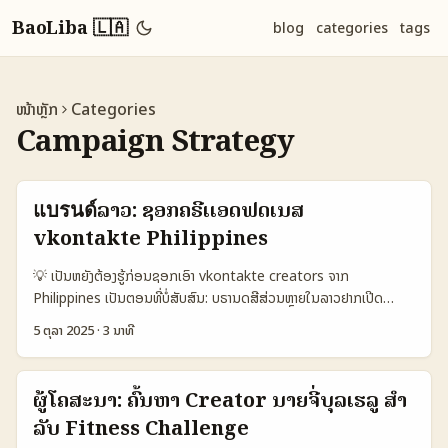
BaoLiba 🇱🇦
blog
categories
tags
ໜ້າຫຼັກ
Categories
Campaign Strategy
แบรนด์ລາວ: ຊອກຄຣີເເອດຟິດເນສ
vkontakte Philippines
💡 ເປັນຫຍັງຕ້ອງຮູ້ກ່ອນຊອກເອົາ vkontakte creators ຈາກ
Philippines ເປັນຕອນທີ່ບໍ່ສັບສົນ: ບຣານດສີສ່ວນຫຼາຍໃນລາວຢາກເປີດ
campaign fitness ທີ່ເປັນ creator-led ແຕ່ການຄົ້ນຫາຄຣີເເອດທີ່ມີຄຸນ
5 ຕຸລາ 2025
·
3 ນາທີ
ນະສົມບັດ, ມີ follower ທີ່ເຂົ້າກັບເນື້ອຫາຟິດເນສ, ແລະສາມາດເບິ່ງ
livestream ຫຼື challenge ໄດ້ຢ່າງຕໍ່ເນື້ອຫາ — ນີ່ແມ່ນຈຸດຫນ້າສຳຄັນ. ບົດ
ນີ້ຈະສະຫຼຸບວິທີຄົ້ນຫາ, ແຈກປະເພດຄຣີເເອດທີ່ຄວນມີ, ການຕິດຕໍ່ທຳສັນຍາ, ແລະ
ຜູ້ໂຄສະນາ: ຄົ້ນຫາ Creator ນາຍຈີ່ບຸລເຮລູ ສໍາ
ແນວທາງການປ້ອງກັນເພື່ອເນື້ອຫາທີ່ສະຫລຸບໃຈສາກເປັນສາຍພາຍໃນອາຊຽນ. ຂໍ້
ລັບ Fitness Challenge
ຍ້ອນ: ມີຄຳແນະນຳຈາກຫນ້າຂ່າວທີ່ກ່ອນໜ້ານັ້ນບອກຮອບກ່ຽວກັບ Pavel