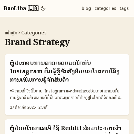
BaoLiba 🇱🇦
blog
categories
tags
ໜ້າຫຼັກ
Categories
Brand Strategy
ຜູ້ປະກອບການລາວເຮັດແນວໃດກັບ
Instagram ຕື່ມຜູ້ຮູ້ຈັກຍັງອິນເດຍໃນການໂຄ້ງ
ການເພີ່ມການຮູ້ຈັກສິນຄ້າ
📢 ການເຂົ້າໃຈພື້ນຖານ: Instagram ແລະຕຳແໜ່ງຂອງອິນເດຍໃນການເພີ່ມ
ການຮູ້ຈັກສິນຄ້າ ສະບາຍດີມື້ນີ້! ນັກຕະຫຼາດລາວທີ່ກຳລັງຢູ່ໃນໂລກດິຈິຕອລທີ່ເປັນ
ເພື່ອນບໍ່ຄວນພາດ! ມາເອົາຈິດໃຈກັນກ່ອນວ່າ Instagram ໃນອິນເດຍ ເປັນ
27 ກໍລະກົດ 2025
·
2 ນາທີ
ແນວໃດທີ່ຈະເປັນເຄື່ອງມືທີ່ຊ່ວຍຂຶ້ນການຮູ້ຈັກສິນຄ້າຂອງຍີ່ຫໍ້ ແລະການອອກແບບ
ທີ່ດີໆໃນໂຄ້ງການການຕະຫຼາດ. ໃນອິນເດຍ, Instagram ແມ່ນເພື່ອນຄົບຄົນ
ສຳຄັນສຳລັບເນື້ອຫາທີ່ມີຄວາມຮອບຮູ້ ແລະຄວາມເຊື່ອມໂຍງລະຫວ່າງຜູ້ສ້າງແລະຜູ້ບໍ
ຜູ້ປ່ອຍໃນອາເລເຈີ ໃຊ້ Reddit ສ່ວນປະກອບສໍາ
ລິໂຫລດ. ບັນຫາຄືການສ້າງເນື້ອຫາທີ່ຈະເປັນທີ່ນ່າສົນໃຈແລະເພີ່ມຄວາມເຂົ້າໃຈຂອງ