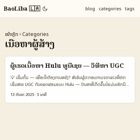
BaoLiba 🇱🇦
blog
categories
tags
ໜ້າຫຼັກ
Categories
ເນື້ອຫາຜູ້ສ້າງ
ຜູ້ເຮັດເນື້ອຫາ Hulu ທູນີເຊຍ — ວິທີຫາ UGC
💡 ເລີ່ມຕົ້ນ — ເພື່ອເຈົ້າຕ້ອງການຫຍັງ? ສຳລັບຜູ້ປະກອບການຈາກລາວທີ່ຢາກ
ເລີ່ມສາຍ UGC ກັບແພດຟອມແບບ Hulu — ປັນຫາທີ່ເກີດຂຶ້ນບໍ່ແມ່ນເທັກນິກ
ຢ່າງເລີດ, ແຕ່ແມ່ນການຄົ້ນຫາຄົນແລະເນື້ອຫາທີ່ເໝາະສົມກັບເຊິ່ງ Hulu ແລະ
13 ກັນຍາ 2025
·
3 ນາທີ
ຕະຫຼາດເປັນສິ່ງສຳຄັນທີ່ຕ້ອງກຳຫນົດຕົວຊີ້ດີ. ບລັອກນີ້ຈະຊ່ວຍເຈົ້າ: • ກຳນົດການ
ຄົ້ນຫາແບບລະອຽດ (search operators, hashtags ภาษาອາລັບ/ຝຣັ່ງ)
• ວາງແຜນການຕິດຕໍ່ ແລະແບບສັນຍາງ່າຍໆເພື່ອຮັບຜົນ UGC ທີ່ເຫັນຜົນດີ •
ການປັບແກ້ strategy ທີ່ອີງກັບສະຖານະເທັກນິກໃນພາກພື້ນ (digital infra)
ເຊິ່ງມີຜົນຕໍ່ການເຜີຍແຜ່ເນື້ອຫາ. ເທັກນິກນ້ອຍๆ ກ່ຽວກັບພາກພື້ນ: ຕົວຢ່າງຈາກ
“Global Health Exhibition” ແລະການປະກາດໂຄງການທີ່ກ່ຽວກັບ Web3
ແລະສ່ວນສະເຫຼີມທີ່ຮ່ວມກັນ (ໃນ Reference Content) ບາງສ່ວນສະເໜີໃຫ້