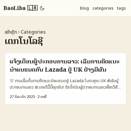
BaoLiba 🇱🇦
blog
categories
tags
ໜ້າຫຼັກ
Categories
ເຕັກໂນໂລຊີ
ແຈ້ງເຕືອນຜູ້ປະກອບການລາວ: ເລີ່ມການຄິດແນະ
ນຳແບຣນດກັບ Lazada ຢູ່ UK ຢ່າງມີຜົນ
💡 ການເລີ່ມຕົ້ນການຄິດແນະນຳແບຣນດຢູ່ Lazada ໃນຕະຫຼາດ UK ສຳລັບຜູ້
ປະກອບການລາວ ສະບາຍດີມື້ນີ້ທຸກຄົນ! ຖ້າເຈົ້າເປັນຜູ້ປະກອບການລາວທີ່ຫາວິທີ
ເພີ່ມການຂາຍ ແລະຢາກເຂົ້າຕະຫຼາດຕ່າງປະເທດ ບົດຄວາມນີ້ສົ່ງມາພ້ອມແນະນຳທີ່
27 ກໍລະກົດ 2025
·
2 ນາທີ
ຈະຊ່ວຍເຈົ້າເຂົ້າໃຈການເລີ່ມຕົ້ນການຄິດແນະນຳແບຣນດຜ່ານລະບົບ Lazada ໃນ
ຕະຫຼາດ United Kingdom ຢ່າງມີປະສິດທິພາບ. ນັກຕະຫຼາດແລະຜູ້ປະກອບ
ການທົ່ວໂລກເລີ່ມເຫັນຄວາມສຳຄັນຂອງການເລີ່ມຄິດແນະນຳ (referral
campaigns) ເພື່ອຊ່ວຍເພີ່ມການຕິດຕາມແລະຂະຫຍາຍການຂາຍຜ່ານກຸ່ມຜູ້ໃຊ້
ທີ່ເຊື່ອມຕໍ່ກັນໄດ້ຢ່າງເປັນທາງການ. ການເລີ່ມຄິດແນະນຳສະເຫຼີມສົມບູນນີ້ເປັນທາງ