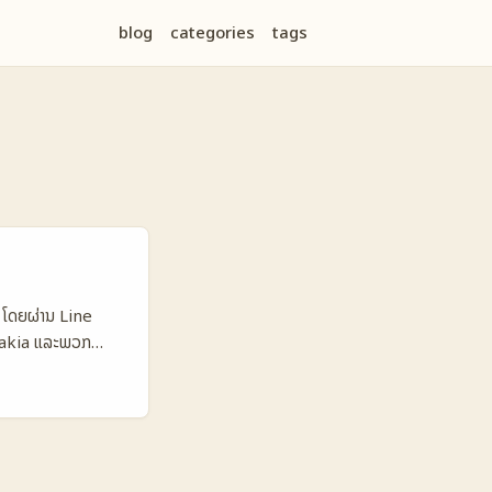
blog
categories
tags
ia ໂດຍຜ່ານ Line
lovakia ແລະພວກ
ມການປະເມີນຈາກຄີເອ
ັກທ່ອງທ່ວງ — ເຊິ່ງ
ທດ ເພື່ອສົ່ງເສີມ
 ການເລືອກແນວທາງທີ່
ກົງການທ່ອງທ່ວງທ່ານ.