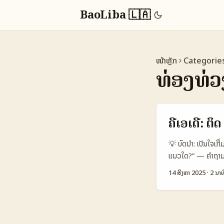
BaoLiba 🇱🇦
ໜ້າຫຼັກ
Categorie
ທ່ອງທ່ວ
ຄີເອເດີ: 
💡 ບົດນໍາ: ເປັນໃຈເກ
ແນວໃດ?” — ຄຳຖາມນີ້
ບຣານທ່ານມຸ່ງໄປທາງໃ
14 ສິງຫາ 2025
·
2 ນາທ
ເດີ. ສະຫຼຸບສັ້ນ: ກາ
ເປັນຈຸດສຳຄັນທີ່ S
ການມາຢ້ຽມຢາມສິ່ງທີ
ເໝາະໃຫ້ກັບຜູ້ສ້າງຈ