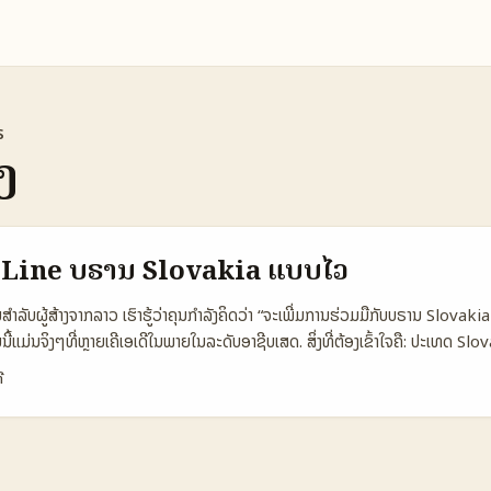
s
ງ
ຕິດ Line ບຣານ Slovakia ແບບໄວ
ີ່ມສຳລັບຜູ້ສ້າງຈາກລາວ ເຮົາຮູ້ວ່າຄຸນກຳລັງຄິດວ່າ “ຈະເພີ່ມການຮ່ວມມືກັບບຣານ Slovak
ແມ່ນຈິງໆທີ່ຫຼາຍເຄີເອເດີໃນພາຍໃນລະດັບອາຊີບເສດ. ສິ່ງທີ່ຕ້ອງເຂົ້າໃຈຄື: ປະເທດ S
ດ, Line ມີບົດບາດໃນຕະຫລາດນັ້ນບໍ່, ແລະກົງການທ່ອງທ່ວງເຮັດແນວໃດເພື່ອສົ່ງສະເຫຼີ
ີ
ນຮ່ວມມືທີ່ປະຫວັດສໍາເລັດສົມມຸດມາຈາກການທົດສອບທີ່ຈະສົ່ງເສີມ “ປະສົບການແທ້” ສໍາລັບນ
TB (Singapore Tourism Board) ໄດ້ນໍາໃຊ້ໃນໂຄສະນາການເຊີນ influencer ຕ່າງປະເ
່ມີແບບສະຫງວນສໍາລັບຜູ້ທ່ອງທ່ວງ (อ้างอิง STB). ບົດນີ້ຈະເອົາແນວທາງການປະຕິບັດ
າກລາວ, ພ້ອມແນະນຳການເຂົ້າເຖິງບຣານໃນ Slovakia ທາງ Line ແລະວິທີແນະນຳເຂົ້າກັບ