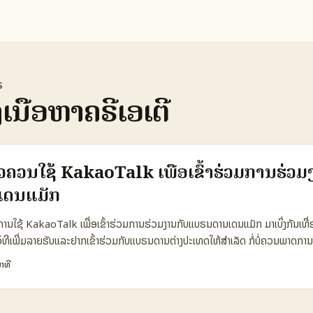
s
ເນື້ອຫາຄຣີເອເຕີ
າວຄວນໃຊ້ KakaoTalk ເພື່ອເຂົ້າຮ່ວມການຮ່ວ
ເດນແມັກ
ານໃຊ້ KakaoTalk ເພື່ອເຂົ້າຮ່ວມການຮ່ວມງານກັບແບຣນດານເດນແມັກ ມາເບິ່ງກັນເທື່ອ! ຖ
ວິທີເພີ່ມລາຍຮັບແລະຢາກເຂົ້າຮ່ວມກັບແບຣນດານຕ່າງປະເທດໃຫ້ສຳເລັດ ກໍ່ບໍ່ຄວນພາດກ
ໄດ້ເດີ່! ແອັບນີ້ມີຄວາມສາມາດພຽງພໍສໍາລັບການສື່ສານທີ່ລະອຽດ ແລະມີຕົວຊ່ວຍອັດຕະໂນມັດ
າທີ
enAI ມາດັດແພງໃຈມັນກັບການສື່ສານພາສາການແບບອັດຕະໂນມັດທີ່ສະດວກສະບາຍ. ໃ
ຫນາດ ແລະຄຣີເອເຕີຈະຕ້ອງຮູ້ວິທີໃຊ້ແອັບທີ່ຈະເຮັດໃຫ້ການສື່ສານຂອງຕົນສະຫຼຸບຜົນໄດ້ດ
າງມີປະສິດຕິພັນ. ບຸກຄົນລາວຫຼາຍຄົນເລີ່ມສົນໃຈການເປີດໃຊ້ການຕິດຕໍ່ຜ່ານ KakaoTal