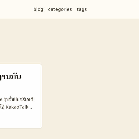
blog
categories
tags
ມງານກັບ
້າເຈົ້າເປັນຄຣີເອເຕີ
ານໃຊ້ KakaoTalk
ເຊັ່ນ “Kanana” ທີ່
ນເດນແມັກ ຕະຫຼາດ
ີຂຶ້ນ ແລະສາມາດເຊື່ອມ
k ໃນການຮ່ວມງານກັບ