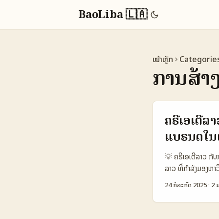
BaoLiba 🇱🇦
ໜ້າຫຼັກ
Categorie
ການສ້າງ
ຄຣີເອເຕີລ
ແບຣນດໃນ
💡 ຄຣີເອເຕີລາວ ກັບກ
ລາວ ທີ່ກຳລັງມອງຫາ
ເດັ່ນໆຈາກເກົາຫຼີນີ້
24 ກໍລະກົດ 2025
·
2 ນ
ຖືກພັດທະນາໂດຍ Op
ດິຈິຕອນກຳລັງເພີ່ມຂະ
ຕໍ່ກັບແບຣນດານໄດ້ຢ່