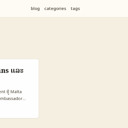
blog
categories
tags
ans ແລະ
nt ຢູ່ Malta
ານ ambassador
ຈຂໍ້ມູນຈາກຂ່າວສານ
ນສະເໜີຂໍ້ມູນຂອງ
ມີຜູ້ສ້າງຜູ້ຍິງ
ສ້າງຄອນທີ່ເຄີຍເຮັດ