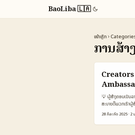
BaoLiba 🇱🇦
ໜ້າຫຼັກ
Categorie
ການສ້າ
Creators
Ambassad
💡 ຜູ້ສ້າງຄອນເນັ
ສະບາຍດີພວກເຮົາຜູ້
recruitment ເພື່ອຊ
28 ກໍລະກົດ 2025
·
2 ນ
ແລະການວິເຄາະທັນສະ
Supercreator ແລະການ
3,850 ຄົນຕໍ່ 100,0