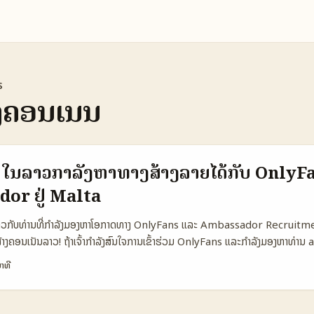
s
ງຄອນເນັນ
 ໃນລາວກຳລັງຫາທາງສ້າງລາຍໄດ້ກັບ OnlyF
or ຢູ່ Malta
ນລາວກັບທ່ານທີ່ກຳລັງມອງຫາໂອກາດທາງ OnlyFans ແລະ Ambassador Recruitme
ສ້າງຄອນເນັນລາວ! ຖ້າເຈົ້າກໍາລັງສົນໃຈການເຂົ້າຮ່ວມ OnlyFans ແລະກຳລັງມອງຫາທ່
່ວຍເພີ່ມລາຍໄດ້ ໃນນະຄອນ Malta, ບົດຄວາມນີ້ຈະເປັນຕົວຊ່ວຍຫຼາຍຫຼາຍໃຫ້ເຈົ້າເຂົ້າໃ
າທີ
ໄໝຢ່າງລະອຽດ. ທົ່ວໂລກກຳລັງເຫັນການເພີ່ມຂຶ້ນຂອງຜູ້ສ້າງຄອນໃນ OnlyFans ຈາກກາ
ສົນໃຈຂອງຜູ້ໃຊ້ງານ. ຢູ່ໃນຢູໂຣບ, ປະເທດເຊີບຣັດມີອັດຕາຜູ້ສ້າງຄອນຜູ້ຍິງຢູ່ເທິງສຸດໂດຍ
00 ຜູ້ຍິງ. ແຕ່ການເລື່ອນຖິ່ນທາງພາສີ ຫຼັງຈາກການສົມທົບຂອງ Georgia Yiokka, ຜູ້