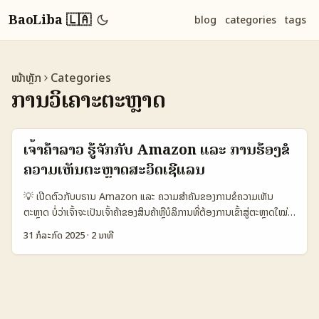
BaoLiba 🇱🇦
blog
categories
tags
ໜ້າຫຼັກ
Categories
ການວິເຄາະຕະຫຼາດ
ເຈົ້າຄ້າລາວ ຮູ້ຈັກກັບ Amazon ແລະ ການຮ້ອງຂໍ
ຄວາມເຫັນຕະຫຼາດສະວິດເຊີແລນ
💡 ເປີດຕົວກັບບຣານ Amazon ແລະ ຄວາມສຳຄັນຂອງການຂໍຄວາມເຫັນ
ຕະຫຼາດ ບໍ່ວ່າເຈົ້າຈະເປັນເຈົ້າຄ້າຂອງສິນຄ້າຫຼືບໍລິການທີ່ຕ້ອງການເຂົ້າສູ່ຕະຫຼາດໃໝ່ໆ
ຢ່າງຕະຫຼາດສະວິດເຊີແລນ, ການຮ້ອງຂໍຄວາມເຫັນຈາກລູກຄ້າຫຼືຕະຫຼາດໃນພື້ນທີ່
31 ກໍລະກົດ 2025
·
2 ນາທີ
ນັ້ນເປັນຫຼັກສູດທີ່ຈຳເປັນ. ບໍ່ວ່າທ່ານຈະເປັນເຈົ້າຄ້າອອນໄລນ໌ໃນລາວຫຼືບໍ່, ການ
ເຂົ້າໃຈການຄ້າຂອງ Amazon ໃນຕະຫຼາດສະວິດເຊີແລນ ແລະການຮ້ອງຂໍຄວາມ
ເຫັນຈາກຜູ້ໃຊ້ຈະຊ່ວຍໃຫ້ທ່ານປັບປຸງສິນຄ້າ ແລະການຕະຫຼາດໃຫ້ມີຄວາມສົມບູນ
ຕາມຄວາມຕ້ອງການຕະຫຼາດຈິງ. ຕາມຂ່າວລ່າສຸດຈາກ InvestingPro ໃນວັນທີ
29 ກໍລະກົດ 2025, Amazon ເປັນບໍລິສັດທີ່ໄດ້ຮັບການຄວາມນິຍົມສູງຈາກ