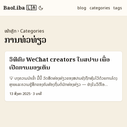
BaoLiba 🇱🇦
blog
categories
tags
ໜ້າຫຼັກ
Categories
ການທ່ວທ່ຽວ
ວິທີຄົ້ນ WeChat creators ໃນສປານ ເພື່ອ
ເປີດການມອງເຫັນ
💡 ບາງຄວາມນໍາເຂົ້າ ມື້ນີ້ ວັດສິດທ່ອງທ່ຽວຂອງສປານຍັງຖືກຫຸ້ມໄວ້ດ້ວຍການໂດງ
ຫຼາຍແລະຄວາມຮູ້ສຶກຂອງຄົນທ້ອງຖິ່ນຕໍ່ນັກທ່ອງທ່ຽວ — ຢ່າງໃນວິດີໂອ
TikTok ຂອງ Dylan Page ທີ່ພວກເຂົາພັດທະນາເລື່ອງການຕ້ານການມັສຊິ້ນ
13 ສິງຫາ 2025
·
3 ນາທີ
ທ່ອງທ່ຽວໃນບາເຊໂລນາ (ຈຶ່ງຄຸ້ມຄອງໃນ TikTok โดย Dylan Page) —
ນັ້ນແມ່ນຈະສົ່ງເສີງຄວາມຕ້ອງຮັບຜິດຊອບໃນການຈັດການການຕະຫຼາດ. ສໍາລັບ
ນັກຕະຫຼາດຈາກລາວທີ່ຢາກນຳສິນຄ້າ/ເດີນທາງໄປຫານັກທ່ອງທ່ຽວຈີນໃນສປານ,
WeChat ແລະ Xiaohongshu ເປັນຈຸດເຂົ້າສໍາຄັນ — ສະເພາະ WeChat
ມີການຈັດການສື່ສານ, Channels ແລະການຊຳລະດ້ວຍ WeChat Pay ທີ່ຖືກ