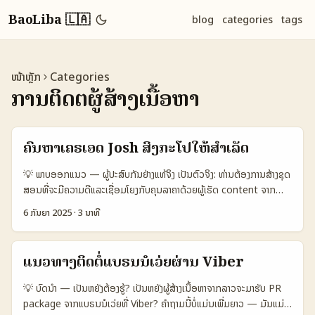
BaoLiba 🇱🇦
blog
categories
tags
ໜ້າຫຼັກ
Categories
ການຕິດຕໍ່ຜູ້ສ້າງເນື້ອຫາ
ຄົ້ນຫາເຄຣເອດ Josh ສິງກະໂປໃຫ້ສໍາເລັດ
💡 ພາບອອກແນວ — ຜູ້ປະສົບກັນຢ່າງແທ້ຈິງ ເປັນຕົວຈິງ: ທ່ານຕ້ອງການສ້າງຊຸດ
ສອນທີ່ຈະມີຄວາມດີແລະເຊື່ອມໂຍງກັບຄຸນລາຄາດ້ວຍຜູ້ເຮັດ content ຈາກ
Singapore — ແນວນີ້ມີຄວາມສົນໃຈຈາກທີ່ສົນສ່ວນຫຼາຍຂອງແຊຈເຊີດອອກ
6 ກັນຍາ 2025
·
3 ນາທີ
ມາທີ່ສິງກະໂປ: ມີ creator talent ທີ່ມີຄວາມຮູ້ຂ້ອງທັງດ້ານພາສາ, ຄວາມເຂົ້າໃຈ
ຕະຫຼາດອາຊຽນ, ແລະຊະນິດເນື້ອຫາທີ່ເຫັນຄຸນຄ່າສ່ວນຕົວ. ບັນຫາສໍາຄັນສຳລັບນຳ
ໃຊ້ແບບເປັນແບບ creator-led tutorial ຄື: - ຈະຄົ້ນຫາຜູ້ສ້າງທີ່ມີຄຸນສົມບັດ
ແນວທາງຕິດຕໍ່ແບຣນນໍເວ່ຍຜ່ານ Viber
ຕໍ່ຫົວຂໍ້ທີ່ຕ້ອງການ (ຟັງແນະນໍາ, ການສະແດງ, ສອນ), - ຕົງປະເທດແລະແນວ
ທາງການສອບຖາມ (DM, agency, platform), - ກຳນົດ KPIs ທີ່ບອກໃຫ້
💡 ບົດນຳ — ເປັນຫຍັງຕ້ອງຮູ້? ເປັນຫຍັງຜູ້ສ້າງເນື້ອຫາຈາກລາວຈະມາຮັບ PR
ຊັດເຈນວ່າຈະວັດຜົນແນວໃດ. ໃນບົດນີ້ ຂ້ອຍຈະພາທ່ານຜ່ານແນວທາງການຄົ້ນຫາ
package ຈາກແບຣນນໍເວ່ຍທີ່ Viber? ຄໍາຖາມນີ້ບໍ່ແມ່ນເພີ່ມຍາວ — ມັນແມ່ນ
creators ຈາກ Singapore ໃນ “Josh” ແລະວິທີນໍາເຂົ້າໃນຄໍາສັ່ງການຕະຫຼາດ