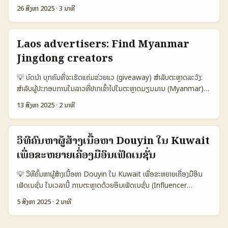
ການຮູ້ວ່າທ່ານຈະຕິດຕໍ່ແບຣນແນວໃດໃນທົ່ວຫົວຂໍ້ທີ່ແບຣນຢູ່ ທ່ານຈະແນະນໍາອະໄຫຼ່
26 ສິງຫາ 2025
·
3 ນາທີ
— ພ້ອມກັບການອ້າງອິງຈາກເຫດການອຸດສາຫະກຳໃນເອີໂຣບ/ອາເຊັນ (ເຊັ່ນ
ຫຼືາວັດຖຸທີ່ຈະເສີມໃຫ້ເປັນທີ່ນັບຖື — ແລະສ່ວນໃຫຍ່ບຣັນນໍເວ່ຍຄວນການຕິດຕໍ່
Echelon ທີ່ເກີດຂຶ້ນໃນ Singapore ແລະອິ່ມເຕີນພາຍໃນພາກເວລາ 2025)
ຢ່າງສົມດຸນ: ອອກອັດຕິຈິງ, ແຖວທາງພາຍນອກທີ່ມີຄວາມສັ້ນທີ່ເຂົ້າໃຈໄວ. ຕອນ
ແລະແນວໂຕທີ່ເຮັດໃຫ້ການເປີດປ່ອຍຂອງ content ສຳເລັດ (ອ້າງອີງ: e27).
ນີ້ແມ່ນຈຸດທີ່ຈະບອກທ່ານວ່າຄວນເຮັດແນວໃດ: ຈາກການຫາຂໍ້ມູນ, ການລັອກປະ
Laos advertisers: Find Myanmar
📊 ສາຍຕາຂໍ້ມູນ — ອະທິບາຍແລະການເປີດໃຊ້ 🧩 Metric Josh
ເຫດບໍລິການ, ການສ້າງສຳພັນທີ່ຈື່ຈຳໄດ້ — ແລະແນະນໍາແກ່ການຕິດຕໍ່ Viber
(Singapore) Instagram Reels YouTube Shorts 👥 Primary
Jingdong creators
ເປັນກໍລະນີທີ່ນ່າສົມທຽບສໍາລັບບໍລິສັດນໍເວ່ຍທີ່ຕ້ອງການການຕິດຕໍ່ສ່ວນຕົວ
audience ກຸ່ມອາຍຸຫຼາຍກັບມຸມມອງເທັນຊັນ ຕົວຈິງທົ່ວໄປ, ປະຊາກອນທົ່ວໂລກ
ແລະການສື່ສານໄວ. ໃນບົດນີ້ ຂ້ອຍຈະແບ່ງປັນຂັ້ນຕອນດັບທີ່ຈະຊ່ວຍທ່ານ: ວິທີ
ດີສໍາລັບການຄົ້ນຫາແລະວິດີໂອຍືນ 📈 Discovery style ອາກາດມ່ວນເຮັດ
💡 ບົດນໍາ ບຸກຄົນທີ່ຈະເຮັດແຄ່ມຂ່ວຍແວ (giveaway) ສຳລັບຕະຫຼາດລະວັງ:
ຈັດຊົມຂໍ້ຄວາມ, ຟອລມັດ HR ທີ່ດີ, ການຫຼັງຈາກເຮັດ unbox, ແລະວິທີທີ່ຈະໃຫ້
viral ທົດສອບ algorithm + social graph search-friendly ແລະ
ສຳລັບຜູ້ປະກອບການໃນລາວທີ່ຢາກເຂົ້າໄປໃນຕະຫຼາດມຽນມານ (Myanmar)
ບຣັນຊົມແລະສົບຜົນ. ຂໍໃຫ້ພ້ອມທັງຄວາມຮູ້ຈາກການສື່ສານຂອງຟີວ (ຕົວຢ່າງ:
long-tail 💰 Monetization tools ຈຳກັດ / ຕ່າງປະເພດ (ຕ້ອງຫາຂໍ້ຕົວ)
ແລະກະທົບກັບຜູ້ສ້າງເນື້ອຫາທີ່ກ່ຽວຂ້ອງກັບ Jingdong — ຄຳຖາມສໍາຄັນຄື: ຈະ
Snapchat) ທີ່ສະແດງການເປັນອັທຕິຈິງໃນຄວາມຄິດຂອງຕົວເອງ (ເອີ້ນ
13 ສິງຫາ 2025
·
2 ນາທີ
ads, shopping, branded content shorts fund, ads native 🛠️
ຫາແຄຣຽວທີ່ເໝາະສຳລັບແຄ່ມຂ່ວຍແວຢ່າງໃດ, ປະສົບສ່ຽງແບບໃດ, ແລະແນວທາງ
Barbara Wallin Hedén ຈາກ Snapchat), ແລະຂໍ້ຄວາມທີ່ກ່ອນໜ້າອອກ
Creator support (SG) local creators ເຊື່ອມຕໍ່ຈໍານວນນ້ອຍ
ທີ່ປອດໄພເພື່ອດຳເນີນການ. ໃນຊ່ວງຫລາຍປີຫຼາຍຄົນໄດ້ລະວັງກ່ອນເຫດການທີ່ມີ
ໃນສື່ (ອ່ານ TechBullion ກ່ອນໜ້າກ່ຽວກັບ transparency ຂອງ supply
strong ecosystem, creators services robust studio tools
ຄົນຖືກດືງໄປຫາການຈ້າງວຽກທີ່ບໍ່ຈິງ ແລະສຳລັບຜູ້ຕ້ອງການເກັບຜົນສົດເຊິ່ງແມ່ນ
chain) ເພື່ອສະຫຼຸບໃຫ້ຈັດແຜນງານແບບການ. 📊 ຕາຕະລາງ Snapshot: ການ
ວິທີຄົ້ນຫາຜູ້ສ້າງເນື້ອຫາ Douyin ໃນ Kuwait
ແລະ analytics 🎯 Best use-case micro-tutorials ສຳລັບແນວຄ່າ
ຫຼາຍຄັ້ງກໍອາດຈະມີຄວາມສຽງ. ຕົວຢ່າງໃນແຫຼ່ງອ້າງອີງແລະສັງຄົມອອນໄລນ໌ ມີ
ສະເຫຼີມກັບທາງທີ່ຕິດຕໍ່ (Viber ຕາມທາງເຢຍ) 🧩 Metric Viber Email
ເພື່ອຂະຫຍາຍເຄື່ອງມືອິນເຟັດເນຊັ່ນ
ປະດັບທ້າຍ brand storytelling ແລະ commerce educational clips
ກ່ອນເຫດສະເຫລີຍກ່ຽວກັບການເປັນແຫຼ່ງຂອງການໂທລະສານສຳລັບການຮ່ວມມື
Instagram DM 👥 Monthly Active (Norway est.) 600.000
ແລະ search discovery ຕາຕະລາງນີ້ຢ່າງໄວ້ສຸດມິດ: Josh ໂປກັບທີ່ເປັນ
— ນັ້ນແມ່ນເຫດຜົນທີ່ທ່ານຕ້ອງໂດຍການວິເຄາະ. ບົດນີ້ຈະນຳໃຫ້ທ່ານຮູ້ວິທີຕໍ່ໄປ:
1.800.000 1.200.000 📈 Conversion (outreach→reply) 10%
💡 ວິທີຄົ້ນຫາຜູ້ສ້າງເນື້ອຫາ Douyin ໃນ Kuwait ເພື່ອຂະຫຍາຍເຄື່ອງມືອິນ
community-driven ທີ່ເຮັດໃຫ້ micro-tutorials ດັ່ງກັນໄດ້ງ່າຍ, ໃນ
ຈຸດຫາແຄຣຽວ, ການຕິດຕໍ່, ການກວດສອບນັກສ້າງ, ແລະວິທີບໍລິການກ່ອນເຮັດ
6% 8% ⏱️ Avg Reply Time 48h 72h 36h 💬 Formality
ເຟັດເນຊັ່ນ ໃນເວລານີ້ ການຕະຫຼາດດ້ວຍອິນເຟັດເນຊັ່ນ (Influencer
ຂະນະທີ່ Instagram ແລະ YouTube ມີ tools ທີ່ຮ້ອງຫຼາຍສໍາລັບ
ແຄ່ມ. 📊 ຕາຕະລາງຂໍ້ມູນ: ວິທີປຶກສາ 3 ແລະຂະໜາດຜົນສະເຫຼີມ 🧩 Metric
Medium High Low 🎯 Best Use Case Personal PR offers,
Marketing) ເປັນຫນຶ່ງໃນແນວທາງທີ່ເຮົາສາມາດເພີ່ມການຮູ້ຈັກສິນຄ້າ ແລະ
monetization ແລະ analytics. ...
Option A Option B Option C 👥 Monthly Active 1.200.000
5 ສິງຫາ 2025
·
2 ນາທີ
quick follow-up Official proposals, contracts Pitching visual
ບໍລິການໄດ້ຢ່າງມີປະສິດທິພາບ. ແຕ່ການຫາຜູ້ສ້າງເນື້ອຫາທີ່ເໝາະສົມສຳລັບຕະຫຼາດ
800.000 1.000.000 📈 Conversion 12% 8% 9% 💰 Avg Fee
concepts, teaser videos ຕາຕະລາງນີ້ສະແດງວ່າ Viber ແມ່ນທາງທີ່ດີໃນ
ທົ່ວໂລກ ເຊິ່ງໃນເທັກນິກຂອງ Douyin ແມ່ນແນວທາງທີ່ກຳລັງເປັນທົ່ວໄປ. ໂດຍມີ
USD 80 USD 50 USD 65 🎯 Suitability for Giveaways High
ການຕິດຕໍ່ແບຣນເພື່ອເສີມໃຫ້ມີການຕອບກັບທີ່ດີແລະຄວາມສ່ວນຕົວ, ເປັນທີ່