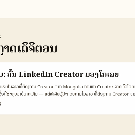
s
າດເດິຈິຕອນ
ນ: ຄົ້ນ LinkedIn Creator ມອງໂກເລຍ
ບນຳໂພຣມໃນລາວທີ່ຕ້ອງການ Creator ຈາກ Mongolia ການຫາ Creator ຈາກທົ່ວໂລກ
ຊື່ອຖືສະຫຼຸບວ່າບໍ່ຍາກເຫັນ — ແຕ່ສໍາລັບຜູ້ປະກອບການໃນລາວ ທີ່ຕ້ອງການ Creator 
າສາ, ຊ່ອງທາງການຕິດຕໍ່, ແລະການດຶງຄວາມເຊື່ອມຕໍ່ທີ່ເໝາະສົມ. ສະເພາະວ່າ Linked
ີ
ມາດສ້າງ newsletters ບໍ່ຈຳກັດຈໍານວນຄົນຕິດຕາມ (ຕາມຂ່າວຂ່າຍຂ້ອງ LinkedIn) — ນີ
ີ່ຕິດເຄື່ອງກັບກຸ່ມຜູ້ອ່ານທຸລະກິດ. ບົດຄວາມນີ້ຈະນຳທ່ານຜ່ານກິດຈະກຳການຄົ້ນຫາ, ເຄື
ຊຸດສອນຂອງທ່ານປົກກະຕິໄດ້ຮັບການສ່ວນແບ້ງທີ່ເໝາະສົມແລະມີຜົນ. 📊 ຕາຕະລາງຂໍ້ມູ
ຄົ້ນ Creator 🧩 Metric LinkedIn YouTube TikTok 👥 Reach type ເຊື່ອມຕໍ່