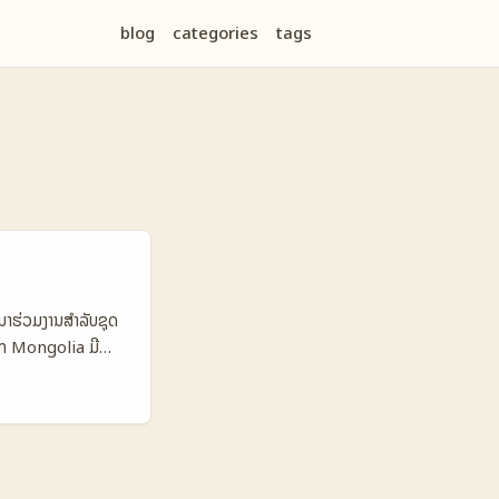
blog
categories
tags
ມາຮ່ວມງານສຳລັບຊຸດ
ຈາກ Mongolia ມີ
In ໄດ້ເຮັດການ
້ເປັນຂໍ້ດີສຳລັບຜູ້
່ອງມື, ແລະການສັນຍາ
ນລວມ: ວິທີປຽບທຽບ
ເຊັ່ນທາງວິຊາ ໂຄນ