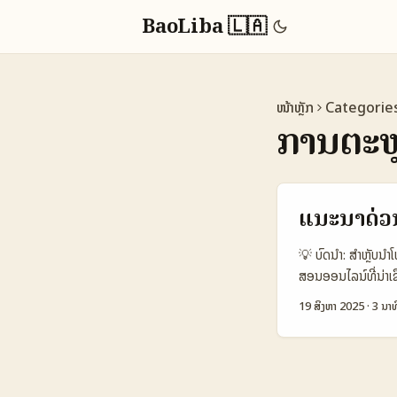
BaoLiba 🇱🇦
ໜ້າຫຼັກ
Categorie
ການຕະຫຼ
ແນະນຳດ່ວ
💡 ບົດນໍາ: ສຳຫຼັ
ສອນອອນໄລນ໌ທີ່ນ່າເ
ຄວາມທ້າທາຍພິເສດ: ພ
19 ສິງຫາ 2025
·
3 ນາທ
ປ່ຽນແປງໃຫ້ຜູ້ໃຊ້ສາ
ຮອງການສ້າງຄອນເເນລທ
ວົງການຊ່ວຍເຮັດໃຫ້
ເຄື່ອງມືສໍາລັບການ