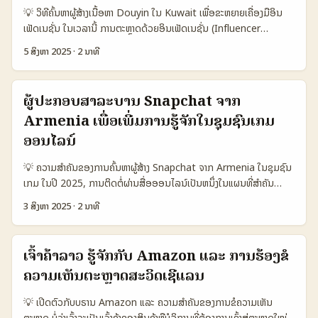
ຄຸນຄ່າ, ສະເຫຼີມສົດແລະຄວາມເຂົ້າໃຈໃນບໍລິສັດພາຍໃນ. ໃນລາຍລະອຽດ, ເຈົ້າ
💡 ວິທີຄົ້ນຫາຜູ້ສ້າງເນື້ອຫາ Douyin ໃນ Kuwait ເພື່ອຂະຫຍາຍເຄື່ອງມືອິນ
ຄວນເລືອກບຣານດເນທເລນດທີ່ສົມພັດກັບແບບສະໄຕລ້ດຂອງເຈົ້າ, ຕິດຕໍ່ຜ່ານ
ເຟັດເນຊັ່ນ ໃນເວລານີ້ ການຕະຫຼາດດ້ວຍອິນເຟັດເນຊັ່ນ (Influencer
LinkedIn ໂດຍການສ້າງໂປຣໄຟລ໌ທີ່ມີຜົນງານສະແດງໃຫ້ເຫັນ, ແລະເລືອກໃຊ້ຄຳ
Marketing) ເປັນຫນຶ່ງໃນແນວທາງທີ່ເຮົາສາມາດເພີ່ມການຮູ້ຈັກສິນຄ້າ ແລະ
ສົ່ງທີ່ມີຄວາມມຸ່ງຫມັ້ນແລະສະແດງເຖິງຄຸນຄ່າທີ່ເຈົ້າສາມາດນໍາໃຊ້ໃນການເປັນ
5 ສິງຫາ 2025
·
2 ນາທີ
ບໍລິການໄດ້ຢ່າງມີປະສິດທິພາບ. ແຕ່ການຫາຜູ້ສ້າງເນື້ອຫາທີ່ເໝາະສົມສຳລັບຕະຫຼາດ
ແບຣນດອະນຸມັດໄດ້. 📊 ຕາຕະລາງສະເພາະການໃຊ້ LinkedIn ເພື່ອເຊື່ອມຕໍ່
ທົ່ວໂລກ ເຊິ່ງໃນເທັກນິກຂອງ Douyin ແມ່ນແນວທາງທີ່ກຳລັງເປັນທົ່ວໄປ. ໂດຍມີ
ບຣານດເນທເລນດ 🧩 ມາດຕະຖານ ການສ້າງໂປຣໄຟລ໌ທີ່ດີ ການຕິດຕໍ່ພາລະກິດ
ຜູ້ສ້າງເນື້ອຫາຈາກ Kuwait ທີ່ກໍ່ຕັ້ງຕົ້ນໃນແພລດຟອມນີ້ ແລະມີຄວາມສາມາດໃນ
ການສົນທະນາທີ່ມີຄຸນຄ່າ ອັດຕາຜູ້ເຂົ້າໃຊ້ LinkedIn ຈາກເນທເລນດ 85%
ຜູ້ປະກອບສາລະບານ Snapchat ຈາກ
ການຂະຫຍາຍເຄື່ອງມືອິນເຟັດເນຊັ່ນໃນຕະຫຼາດພາຍໃນພາກພື້ນ. ຫຼາຍຄົນອາດຈະ
70% 60% ອັດຕາການເຮັດຄວາມສົນທະນາກັບບຣານດ 65% 80% 70%
Armenia ເພື່ອເພີ່ມການຮູ້ຈັກໃນຊຸມຊົນເກມ
ສົນໃຈວ່າ ຈະເລືອກຫຼືຫາຜູ້ສ້າງເນື້ອຫາ Douyin ຢ່າງໃດໃນ Kuwait ເພື່ອ
ອັດຕາການຮັບຮອງການຮ່ວມມືດ້ວຍບຣານດ 50% 60% 75% ຈາກຕາຕະລາງ
ຂະຫຍາຍອິນເຟັດເນຊັ່ນຂອງຕົນ. ຈິງແລ້ວ, ພວກເຮົາຈະມາເບິ່ງວິທີທີ່ຈະຊ່ວຍໃຫ້
ອອນໄລນ໌
ຈະເຫັນໄດ້ວ່າການສ້າງໂປຣໄຟລ໌ທີ່ດີແລະການຕິດຕໍ່ພາລະກິດຢູ່ໃນລະດັບສູງຊ່ວຍ
ຄຸນຮູ້ຈັກກັບຜູ້ສ້າງເນື້ອຫາເຫັນຜົນຈິງ ແລະຂະຫຍາຍຄວາມສາມາດໃນແພລດຟອມ
ເພີ່ມອັດຕາການເຮັດຄວາມສົນທະນາກັບບຣານດ ແລະການຮັບຮອງການຮ່ວມມື
💡 ຄວາມສຳຄັນຂອງການຄົ້ນຫາຜູ້ສ້າງ Snapchat ຈາກ Armenia ໃນຊຸມຊົນ
ນີ້ຢ່າງມີປະສິດທິພາບ. ຂ້ອຍເປັນຜູ້ເຄັງຄວາມຮູ້ແລະມີປະສົບການລະອຽດໃນການ
ກັບບຣານດດີຂຶ້ນ. ນີ້ແມ່ນສິ່ງທີ່ຜູ້ສ້າງເນື້ອຫາຄວນເຊັ່ນໃຈໃນຕອນເລີ່ມຕົ້ນການ
ເກມ ໃນປີ 2025, ການຕິດຕໍ່ຜ່ານສື່ອອອນໄລນ໌ເປັນຫນຶ່ງໃນແຜນທີ່ສໍາຄັນ
ຂາຍອອນໄລນ໌ ກັບແພລດຟອມໃນທົ່ວໂລກ ເຊັ່ນ Douyin. ມາຮອດບາງຈຸດທີ່ຈະ
ຕິດຕໍ່ຂອງພວກເຂົາກັບບຣານດ. 😎 MaTitie ການສະແດງໃຫ້ເຫັນ ສະບາຍດີ ນີ້
ສຳລັບບໍລິສັດອອນໄລນ໌ເກມ ແລະການຕິດຕໍ່ກັບຜູ້ສ້າງເນັນທົ່ວໂລກ. ສຳລັບເຮົາທີ່
ຊ່ວຍໃຫ້ທ່ານນຳໄປສູ່ຄວາມສຳເລັດໃນການຂະຫຍາຍອິນເຟັດເນຊັ່ນຂອງທ່ານໃນ
ແມ່ນ MaTitie ຜູ້ຂຽນບົດນີ້ ແລະເປັນຜູ້ຊົມຊິງຄວາມແບບສະໄຕລ້ດທີ່ຫຼາຍຄົນ
3 ສິງຫາ 2025
·
2 ນາທີ
ຢູ່ລາວ, ການຫາຜູ້ສ້າງ Snapchat ຈາກ Armenia ແມ່ນສິ່ງທີ່ຕ້ອງເຮັດໃນວິທີ
Kuwait ຢ່າງເຂັ້ມແຂງ. 📊 ຕາຕະລາງສະຫຼຸບຂໍ້ມູນ: ການປຽບທຽບແພລດຟອມ
ຮັກ. ຂ້ອຍມີປະສົບການພົບກັບ VPN ແລະການຫາວິທີໃຫ້ເຂົ້າເຖິງແພດຟອມຕ່າງໆ
ທີ່ເຂົ້າກັບພາຍໃນກຸ່ມເກມອອນໄລນ໌ຢ່າງມີປະສິດທິພາບ. Snapchat ບໍລິສັດສ້າງ
Douyin ໃນ Kuwait ແລະ ພາກພື້ນທີ່ອື່ນ 🧩 ມາດຕະຖານ Douyin
ທີ່ຖືກຈັດກັບແບບລາວຢ່າງລະອຽດ. ຖ້າເຈົ້າຕ້ອງການເຂົ້າເຖິງ LinkedIn ໄດ້ດ້ວຍ
ຄວາມເປັນນຳໃນດ້ານ AR ຜ່ານເຄື່ອງມື Lens ທີ່ເຮັດໃຫ້ຜູ້ໃຊ້ມີປະສົບການຕິດຕໍ່
Kuwait Douyin ຈີນ ອື່ນໆ (TikTok ໂລກ) 👥 ຜູ້ໃຊ້ລາຍເດືອນ 150.000
ຄວາມໄວ ປອດໄພ ແລະຮູ້ສຶກສະດວກສະບາຍ — ຂ້ອຍແນະນຳ NordVPN
ເຈົ້າຄ້າລາວ ຮູ້ຈັກກັບ Amazon ແລະ ການຮ້ອງຂໍ
ດ້ວຍຄວາມສົນໃຈແບບໃໝ່ໆ ແລະ AI ຊ່ວຍໃຫ້ຜູ້ສ້າງສາມາດສ້າງເນັນໄດ້ງ່າຍຂຶ້ນ
700.000.000 1.200.000.000 📈 ອັດຕາການແປງແປງສິນຄ້າ 10% 25%
ເລີຍ. ມັນເຮັດໃຫ້ເຈົ້າປິດບຸກກັບໂລກອອນໄລນ໌ໄດ້ຢ່າງງ່າຍດາຍ. ...
ຄວາມເຫັນຕະຫຼາດສະວິດເຊີແລນ
ຫຼາຍເພື່ອການປະກາດໃນຊຸມຊົນເກມ. ການຕິດຕໍ່ຜ່ານ Snapchat ເປັນທາງ
15% 💰 ລາຍໄດ້ເຉີຍຜູ້ສ້າງ (ກີບ/ເດືອນ) 1.500.000 15.000.000
ເລືອກທີ່ເປັນປະໂຫຍດສໍາລັບເຈົ້າຂອງແບຣນດເກມຕ່າງໆທີ່ຕ້ອງການເພີ່ມການ
3.000.000 🛠️ ເຄື່ອງມືຈັດການ ພື້ນຖານດີ ອັດຕະໂນມັດເຕັກນິກສູງ
💡 ເປີດຕົວກັບບຣານ Amazon ແລະ ຄວາມສຳຄັນຂອງການຂໍຄວາມເຫັນ
ຮູ້ຈັກໃນຊຸມຊົນເກມອອນໄລນ໌ຂອງ Armenia ໂດຍການເລືອກຜູ້ສ້າງເນັນທີ່ມີ
ອັດຕະໂນມັດປານກາງ 🌐 ຄວາມນິຍົມໃນພາກພື້ນ ກຳລັງເພີ່ມຂຶ້ນ ສູງຫຼາຍ ສະເລ່ຍ
ຕະຫຼາດ ບໍ່ວ່າເຈົ້າຈະເປັນເຈົ້າຄ້າຂອງສິນຄ້າຫຼືບໍລິການທີ່ຕ້ອງການເຂົ້າສູ່ຕະຫຼາດໃໝ່ໆ