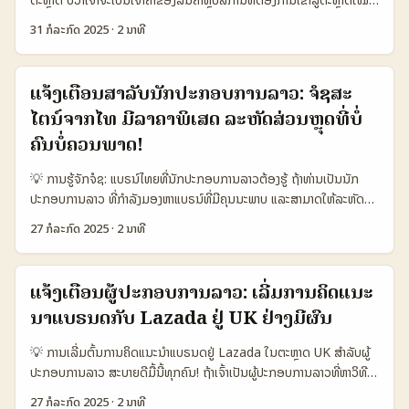
ຄວາມເຂົ້າໃຈໃນເກມ ແລະໃຊ້ການເຄື່ອນໄຫວຂອງ AR ແລະ AI ເພື່ອສ້າງຄວາມ
ຈາກຕາຕະລາງພວກເຮົາເຫັນວ່າ Douyin ໃນ Kuwait ຍັງເປັນແພລດຟອມທີ່
ຢ່າງຕະຫຼາດສະວິດເຊີແລນ, ການຮ້ອງຂໍຄວາມເຫັນຈາກລູກຄ້າຫຼືຕະຫຼາດໃນພື້ນທີ່
ສົນໃຈ. 📊 ຕາຕະລາງການພັດທະນາ Snapchat ແລະຜູ້ສ້າງເນັນທີ່ຈາກຕ່າງ
ກຳລັງພັດທະນາ ແລະມີຜູ້ໃຊ້ນ້ອຍກວ່າໃນຈີນ ແຕ່ກໍມີຄວາມສາມາດໃນການ
31 ກໍລະກົດ 2025
·
2 ນາທີ
ນັ້ນເປັນຫຼັກສູດທີ່ຈຳເປັນ. ບໍ່ວ່າທ່ານຈະເປັນເຈົ້າຄ້າອອນໄລນ໌ໃນລາວຫຼືບໍ່, ການ
ປະເທດ 🧩 ມາດຕະຖານ Armenia Snapchat Creators Laos
ຂະຫຍາຍເຄື່ອງມືອິນເຟັດເນຊັ່ນໄດ້ໃນພາກພື້ນຂອງຕົນ. ເຄື່ອງມືຈັດການເນື້ອຫາທີ່
ເຂົ້າໃຈການຄ້າຂອງ Amazon ໃນຕະຫຼາດສະວິດເຊີແລນ ແລະການຮ້ອງຂໍຄວາມ
Snapchat Creators Global Average 👥 ຜູ້ໃຊ້ລາຍເດືອນ (ລ້ານຄົນ)
ມີໃນຈີນມີຄວາມພັດທະນາສູງ ແລະສາມາດຊ່ວຍເພີ່ມປະສິດທິພາບໃຫ້ກັບຜູ້ສ້າງ
ເຫັນຈາກຜູ້ໃຊ້ຈະຊ່ວຍໃຫ້ທ່ານປັບປຸງສິນຄ້າ ແລະການຕະຫຼາດໃຫ້ມີຄວາມສົມບູນ
0.15 0.05 0.85 💰 ລາຍໄດ້ເປັນສິນເງິນດອລລາຕ່າງປະເທດ (ການເງິນຕ່າງ
ເນື້ອຫາທົ່ວໂລກໄດ້ດີຂຶ້ນ. ສຳລັບຄົນທີ່ຢາກເຂົ້າໃຈ ແລະຂະຫຍາຍເຄື່ອງມືອິນເຟັດເນ
ແຈ້ງເຕືອນສຳລັບນັກປະກອບການລາວ: ຈໍຊສະ
ຕາມຄວາມຕ້ອງການຕະຫຼາດຈິງ. ຕາມຂ່າວລ່າສຸດຈາກ InvestingPro ໃນວັນທີ
ປະເທດມາກກວ່າ) 12% 7% 9% 📈 ອັດຕາການເຜີຍແຜ່ເນັນ AR 28%
ຊັ່ນໃນ Kuwait ບາງສ່ວນຂອງການຮ່ວມມືທາງການຕະຫຼາດ ແລະການໃຊ້ເຄື່ອງມື
ໄຕນ໌ຈາກໄທ ມີລາຄາພິເສດ ລະຫັດສ່ວນຫຼຸດທີ່ບໍ່
29 ກໍລະກົດ 2025, Amazon ເປັນບໍລິສັດທີ່ໄດ້ຮັບການຄວາມນິຍົມສູງຈາກ
15% 20% 🧑‍🎤 ຜູ້ສ້າງເນັນທີ່ມີສະຫຼຸບກວ່າ 10.000 ຕິດຕາມ 350 90
ເພື່ອການວິເຄາະຜູ້ຊົມ ເປັນສິ່ງທີ່ຈຳເປັນຫຼາຍ. ...
ຕະຫຼາດເຄື່ອງມືອອນໄລນ໌ ແລະບໍລິການຄອມພິວເຕີໄຫ້ກັບເປັນຜູ້ນໍາດ້ານນີ້. ສ່ວນ
ຄົນບໍ່ຄວນພາດ!
2.000 🔍 ອັດຕາການໃຊ້ AI ໃນການພັດທະນາເນັນ 85% 60% 75%
ຜູ້ນຳ ແລະ ກຸ່ມນັກວິເຄາະຄາດວ່າ Amazon ຈະສາມາດພົບກັບຄວາມສຳເລັດໃນ
ຕາຕະລາງເຮັດໃຫ້ເຫັນວ່າ ຜູ້ສ້າງ Snapchat ຈາກ Armenia ມີການເຜີຍແຜ່
💡 ການຮູ້ຈັກຈໍຊ: ແບຣນ໌ໄທຍທີ່ນັກປະກອບການລາວຕ້ອງຮູ້ ຖ້າທ່ານເປັນນັກ
ຕອນທີ 2 ຂອງປີ 2025 ໄດ້ດີກວ່າຄາດຫວັງ. ສໍາລັບເຈົ້າຄ້າລາວ, ການຂໍຄວາມ
ເນັນ AR ແລະການໃຊ້ AI ສູງກວ່າສະເພາະໃນພື້ນທີ່ຂອງລາວ. ນີ້ແມ່ນເຄື່ອງຊ່ວຍທີ່
ປະກອບການລາວ ທີ່ກຳລັງມອງຫາແບຣນ໌ທີ່ມີຄຸນນະພາບ ແລະສາມາດໃຫ້ລະຫັດ
ເຫັນຈາກຕະຫຼາດສະວິດເຊີແລນຈະເຮັດໃຫ້ເຂົາເຂົ້າໃຈຄວາມຕ້ອງການແລະພຶດຕິກຳ
ສໍາຄັນໃນການສ້າງຄວາມຮູ້ຈັກໃນຊຸມຊົນເກມອອນໄລນ໌. ດ້ວຍດາວໄລ້ເນັນ
ສ່ວນຫຼຸດພິເສດໄດ້ ຈໍຊ (Josh) ຈະເປັນຕົວເລືອກທີ່ບໍ່ຄວນພາດ. ແບຣນ໌ນີ້
ຂອງຜູ້ບໍລິໂພກໄດ້ດີຂຶ້ນ, ຊ່ວຍໃຫ້ບຣານສາມາດປັບປຸງການຕະຫຼາດຂອງຕົນໃນ
ເທັກໂນໂລຊີຫຼາຍແລະຜູ້ສ້າງທີ່ມີຄວາມສາມາດສູງ, ການຕິດຕໍ່ໃນພື້ນທີ່ນີ້ຈະເຮັດໃຫ້
27 ກໍລະກົດ 2025
·
2 ນາທີ
ມາຈາກໄທ ແລະເປັນແພລດຟອລມທີ່ຜູ້ໃຊ້ທົ່ວໂລກສາມາດເຮັດວິດີໂອອອນໄລນ໌ທີ່
ລະດັບສາກົນ. 📊 ຕາຕະລາງສະຫຼຸບຂໍ້ມູນກ່ອນການຂໍຄວາມເຫັນຕະຫຼາດລະຫວ່າງ
ແບຣນດເກມຂອງທ່ານມີຄວາມຮູ້ຈັກສູງຂຶ້ນໃນຕະຫຼາດ. ...
ໄວ ແລະເໝາະສົມສຳລັບຜູ້ທີ່ຢາກເພີ່ມຜົນປະໂຫຍດຈາກການໂພສທາງໂຊເຊຍ. ໃນປີ
Amazon ໃນສະວິດເຊີແລນ ແລະ ລາວ 🧩 ມາດຕະຖານ Amazon
2025 ນີ້, ມີການພັດທະນາລະຫັດສ່ວນຫຼຸດສ່ວນປະກອບການທີ່ຈໍຊຈຳໃຫ້ຜູ້ໃຊ້
ສະວິດເຊີແລນ Amazon ລາວ 👥 ຈຳນວນຜູ້ໃຊ້ອອນໄລນ໌ປະຈຳເດືອນ 1.5
ແຈ້ງເຕືອນຜູ້ປະກອບການລາວ: ເລີ່ມການຄິດແນະ
ສາມາດໄດ້ຮັບຄຸນນະພາບການຊື້ທີ່ຄຸ້ມຄ່າຫຼາຍຂຶ້ນ. ນັກຕະຫຼາດອອນໄລນ໌ລາວ
ລ້ານ 250,000 📈 ອັດຕາແລກປ່ຽນຂອງຜູ້ຊື້ 18% 12% 💰 ຄ່າທຳນຽມການ
ນຳແບຣນດກັບ Lazada ຢູ່ UK ຢ່າງມີຜົນ
ສາມາດນຳມາໃຊ້ແລະເປັນຕົວເລືອກທີ່ສົມບູນເພື່ອການສົ່ງເສີມທຳລາຍຢ່າງເປັນ
ຂາຍໃນແພດຟອມ 12% 8% 🛠️ ຄວາມສາມາດໃນການຮ້ອງຂໍຄວາມເຫັນ ສູງ
ທາງການ. 📊 ຕາຕະລາງການເລື່ອນໄຫວຂອງຈໍຊ ໃນພາກພື້ນອາຊຽນ ປະເທດ 🗺️
ກາງ 📊 ການຕິດຕາມຄວາມຄິດແລະຄວາມພຶດຕິກຳ ມີລະບົບຄວາມຄິດແບບເຕັກ
💡 ການເລີ່ມຕົ້ນການຄິດແນະນຳແບຣນດຢູ່ Lazada ໃນຕະຫຼາດ UK ສຳລັບຜູ້
ຈໍຊ ຜູ້ໃຊ້ຕໍ່ເດືອນ 👥 ລະຫັດສ່ວນຫຼຸດທີ່ສະເຫຼີມສົດ 🎟️ ອັດຕາເພີ່ມຂຶ້ນຂອງຜູ້ໃຊ້
ໂນໂລຍີ ຈຳກັດ ຈາກຕາຕະລາງເຫັນວ່າ Amazon ໃນສະວິດເຊີແລນມີການ
ປະກອບການລາວ ສະບາຍດີມື້ນີ້ທຸກຄົນ! ຖ້າເຈົ້າເປັນຜູ້ປະກອບການລາວທີ່ຫາວິທີ
📈 ຄ່າທຳນຽມການສະໝັກ (THB) 💰 ໄທ (Thailand) 1.500.000
ເຂົ້າຮ່ວມຂອງຜູ້ໃຊ້ທີ່ສູງກວ່າລາວ ແລະອັດຕາແລກປ່ຽນທີ່ດີເຮັດໃຫ້ການຮ້ອງຂໍ
ເພີ່ມການຂາຍ ແລະຢາກເຂົ້າຕະຫຼາດຕ່າງປະເທດ ບົດຄວາມນີ້ສົ່ງມາພ້ອມແນະນຳທີ່
EXCL30 (30% OFF) +25% 99 ລາວ (Laos) 50.000 LAOS15
ຄວາມເຫັນມີປະສິດທິພາບສູງ. ແຕ່ຄ່າທຳນຽມການຂາຍຢູ່ລາວນ້ອຍກວ່າ, ຊ່ວຍໃຫ້
27 ກໍລະກົດ 2025
·
2 ນາທີ