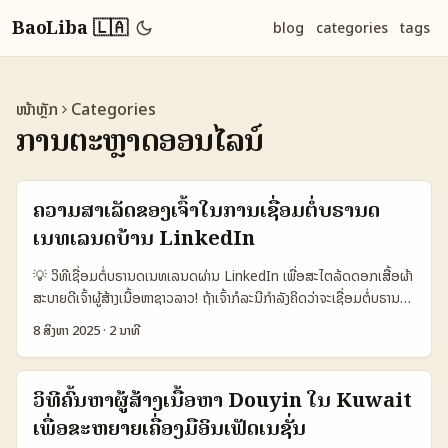
BaoLiba 🇱🇦
blog
categories
tags
ໜ້າຫຼັກ
Categories
ການຕະຫຼາດອອນໄລນ໌
ຄວາມສຳເລັດຂອງເຈົ້າໃນການເຊື່ອມຕໍ່ບຣານດ
ເນທເລນດບ້ານ LinkedIn
💡 ວິທີເຊື່ອມຕໍ່ບຣານດເນທເລນດຜ່ານ LinkedIn ເພື່ອສະໄຕລ້ດດອກເສື້ອຜ້າ
ສະບາຍດີເຈົ້າຜູ້ສ້າງເນື້ອຫາຊາວລາວ! ຖ້າເຈົ້າກໍລະນີກຳລັງຄິດວ່າຈະເຊື່ອມຕໍ່ບຣານດ
ເນທເລນດ (Netherlands brands) ເພື່ອເຮັດຄວາມຮ່ວມມືສ້າງແບບສະໄຕ
8 ສິງຫາ 2025
·
2 ນາທີ
ລ້ດແບບໃໝ່ໃຫ້ໄດ້ດ້ວຍສິນຄ້າຂອງເຂົາ ຜ່ານ LinkedIn, ບົດນີ້ຈະຊ່ວຍເຈົ້າຂອບ
ຂໍ້ມູນທີ່ເປັນຈິງແລະສາມາດນໍາໄປປະຕິບັດໄດ້ຈິງໆ. LinkedIn ເປັນແພດຟອມທີ່
ມີຄວາມນິຍົມສູງສໍາລັບຜູ້ເຮັດວຽກໃນດ້ານການຕະຫຼາດອອນໄລນ໌ ແລະການສ້າງ
ວິທີຄົ້ນຫາຜູ້ສ້າງເນື້ອຫາ Douyin ໃນ Kuwait
ແບບສະໄຕລ້ດ. ການເຊື່ອມຕໍ່ກັບບຣານດເນທເລນດຜ່ານ LinkedIn ບໍ່ແມ່ນ
ເພື່ອຂະຫຍາຍເຄື່ອງມືອິນເຟັດເນຊັ່ນ
ເພີ່ມຜູ້ຕິດຕາມງ່າຍໆຢ່າງດຽວເທົ່ານັ້ນ ແຕ່ມັນແມ່ນການສ້າງຄວາມສົນທະນາທີ່ມີ