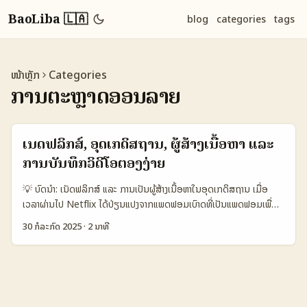
BaoLiba 🇱🇦
blog
categories
tags
ໜ້າຫຼັກ
Categories
ການຕະຫຼາດອອນລາຍ
ເນັດຟລິກສ໌, ອຸດເກດິສຖານ, ຜູ້ສ້າງເນື້ອຫາ ແລະ
ການບັນທຶກວິດີໂອຕອງງ່າຍ
💡 ບົດນຳ: ເນັດຟລິກສ໌ ແລະ ການເປັນຜູ້ສ້າງເນື້ອຫາໃນອຸດເກດິສຖານ ເມື່ອ
ເວລາຜ່ານໄປ Netflix ໄດ້ປ່ຽນແປງຈາກແພດຟອມເບົາດທີ່ເປັນແພດຟອມເພື່ອ
ສະແດງຮູບແບບພາບຍາວໄປເປັນແພດຟອມທີ່ຮອງຮັບຜູ້ສ້າງເນື້ອຫາຈາກແພດ
30 ກໍລະກົດ 2025
·
2 ນາທີ
ຟອມ YouTube ອີກດ້ວຍ. ໃນອຸດເກດິສຖານ, ການເປັນຜູ້ສ້າງເນື້ອຫາຈະຕ້ອງ
ຮູ້ຈັກການເບິ່ງແລະເຊື່ອມຕໍ່ກັບເນັດຟລິກສ໌ໄວ້ດີໆເພາະເນັດຟລິກສ໌ໄດ້ເລືອກໃຊ້
ເນື້ອຫາຈາກຜູ້ສ້າງ YouTube ເພື່ອຂະຫຍາຍຜູ້ຊົມໃຫ້ກວ້າງຂຶ້ນ. ຫຼາຍເນື້ອຫາທີ່
ງ່າຍໆຢ່າງການບັນທຶກວິດີໂອຕອງງ່າຍ ແມ່ນວິທີທີ່ຜູ້ສ້າງໃນອຸດເກດິສຖານສາມາດ
ໃຊ້ເພື່ອຕອບສະໜອງຕໍ່ການຕິດຕາມເນື້ອຫາແລະສ້າງຄວາມສົນໃຈຈາກເຟື້ອງຊົມ.