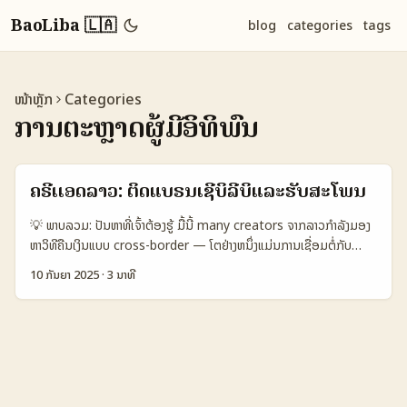
BaoLiba 🇱🇦
blog
categories
tags
ໜ້າຫຼັກ
Categories
ການຕະຫຼາດຜູ້ມີອິທິພົນ
ຄຣີເເອດລາວ: ຕິດແບຣນເຊີບິລີບິແລະຮັບສະໂພນ
💡 ພາບລວມ: ປັນຫາທີ່ເຈົ້າຕ້ອງຮູ້ ມື້ນີ້ many creators ຈາກລາວກຳລັງມອງ
ຫາວິທີຄືນເງິນແບບ cross-border — ໂຕຢ່າງຫນຶ່ງແມ່ນການເຊື່ອມຕໍ່ກັບ
ແບຣນຈາກເຊີເບີຍ (Serbia) ທີ່ຢາກເລັ່ມທົດລອງຕະຫຼາດໃນຈີນໂດຍຜ່ານ
10 ກັນຍາ 2025
·
3 ນາທີ
Bilibili. ປັນຫາຄືວ່າ Bilibili ແມ່ນຫນ້າດີແຕ່ມີວິທີທີ່ຕ່າງຈາກແຜ່ນທີ່ເຈົ້າເຄີຍໃຊ້
— ຈະເລີ່ມຈາກໃສ່ຫຍັງ, ຈະປ່ອຍບັນທຸກແນວໃດ, ແລະຄວາມຄາດຫວັງຂອງ
ແບຣນຈາກຊາດທີ່ໄລຍະໄກ. Bilibili ບໍ່ແມ່ນແຕ່ແຜ່ນວິດີໂອອານາເມເ, ແຕ່ເປັນສະ
ຊຸມຊົນທີ່ຕິດເນື້ອຫາຫຼາຍຮູບແບບ — ມີ lifestyle, education, live
streaming ແລະກລິບຕ່າງໆ. ລະບົບຂອງແພດເຟັງຄວາມສົນໃຈແລະການ
ເຂົ້າຮ່ວມຂອງຜູ້ໃຊ້ ແມ່ນຈຸດທີ່ກໍ່ໃຫ້ວິດີໂອເປັນສິ່ງທີ່ເກີດການແຂງຊະນະ — ນີ້
ແມ່ນຈຸດທ່ານຕ້ອງເຂົ້າໃຈຖືກຕ້ອງ. ຕາມທີ່ປະກາດໃນແນວຂ່າວຕ່າງໆ, Bilibili ຍັງ