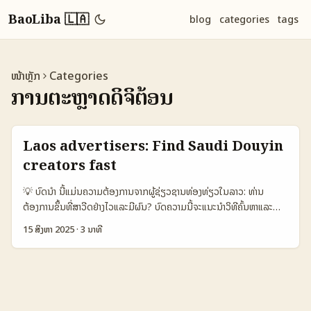
BaoLiba 🇱🇦
blog
categories
tags
ໜ້າຫຼັກ
Categories
ການຕະຫຼາດດິຈິຕ້ອນ
Laos advertisers: Find Saudi Douyin
creators fast
💡 ບົດນໍາ ນີ້ແມ່ນຄວາມຕ້ອງການຈາກຜູ້ຊ່ຽວຊານທ່ອງທ່ຽວໃນລາວ: ທ່ານ
ຕ້ອງການຂຶ້ນທີ່ສາວີດຢ່າງໄວແລະມີຜົນ? ບົດຄວາມນີ້ຈະແນະນໍາວິທີຄົ້ນຫາແລະ
ຮ່ວມງານກັບ Douyin creators ຈາກສາວີດ (Saudi Arabia) ທີ່ເຫັນຜົນ
15 ສິງຫາ 2025
·
3 ນາທີ
ໃນແງ່ການໂປຣໂມຊັນເດີ່ນເບິ່ງທ່ອງທ່ຽວ. ເປັນຄວາມຈິງ: Riyadh ກຳລັງຂຶ້ນ
ອັນດັບເປັນແຫຼ່ງທ່ອງທ່ຽວເຂົ້າໃຈອາຫານ — ຊ່ອງທີ່ Travel and Tour
World ລາຍງານວ່າວັນນີ້ເປັນແຫຼ່ງດັບນັກກິນ (foodies) ແລະມີການເພີ່ມຂຶ້ນ
ຂອງ F&B ທີ່ເປັນໄລຍະຍາວ (Travel and Tour World). ດັ່ງນັ້ນ ນັກ
ຕະຫຼາດຈາກລາວທີ່ຕ້ອງການໂປຣໂມທ່ອງທ່ຽວເຊີ່ຍະກັບ Riyadh ຫຼື Saudi