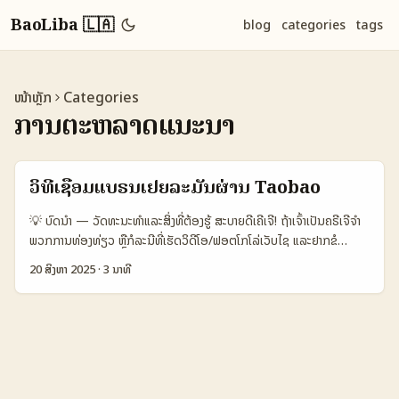
BaoLiba 🇱🇦
blog
categories
tags
ໜ້າຫຼັກ
Categories
ການຕະຫລາດແນະນໍາ
ວິທີເຊື່ອມແບຣນເຢຍລະມັນຜ່ານ Taobao
💡 ບົດນໍາ — ວັດທະນະທຳແລະສິ່ງທີ່ຕ້ອງຮູ້ ສະບາຍດີເຄີເຈີ! ຖ້າເຈົ້າເປັນຄຣີເຈີຈໍາ
ພວກການທ່ອງທ່ຽວ ຫຼືກໍລະນີທີ່ເຮັດວິດີໂອ/ຟອຕໂກໂລ່ເວັບໄຊ ແລະຢາກຂໍ
ໂຄງການສະໜອງໂຮ່ຣຮ໌ (sponsored hotel stays) ຈາກແບຣນເຢຍລະມັນ
20 ສິງຫາ 2025
·
3 ນາທີ
ທີ່ມີຮູບແບບຈຳລອງຂາຍໃນ Taobao — ບົດນີ້ເຮົາຈະພາເຈົ້າຜ່ານກໍ່ອັບແນວທີ່
ເປັນຈິງ, ງ່າຍແລະໃຫ້ເຮັດໄດ້ທັນໃນປີ 2025. ເລີ່ມຈາກຂໍ້ຈຳເປັນ: German
market ຍັງມີຄວາມນິຍົມຕໍ່ການເດີນທາງ — ຕາມ PR Newswire ກ່າວວ່າ
Wonderful Indonesia ໄດ້ເຮັດການຄຳແນະເປີດສະຫຼາດຢູ່ Berlin ໃນກ່ອງ
ປີ 2025 ແລະສະມາດຕໍ່ກັບຕົວເລກ: ການເຂົ້າຮ່ວມທ່ອງທ່ຽວລະດັບສາກົນຂຶ້ນ
(international arrivals 1.310.000, ເພີ່ມ 14.01% YoY; ໃນພຶດສະພາ
2025 ມີຢູ່ຢູ່ຂອງຫຼາຍຢູ່ 192.235 ນັກທ່ອງທ່ຽວຈາກຢູ່ຽຣອອບ) — ນີ້ແມ່ນ