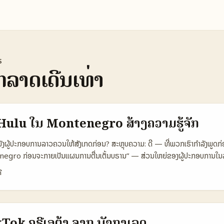
s
າດເດີນເທົ່າ
້: Hulu ໃນ Montenegro ສ້າງຄວາມຮູ້ຈັກ
ຍັງຜູ້ປະກອບການລາວຄວນໃຫ້ສັງເກດກ່ອນ? ສະຫຼຸບຄວາມ: ດີ — ທີ່ພວກເຮົາກຳລັງພູດກ່ອ
egro ກ່ອນຈະກາຍເປັນແຜນການຕື່ນເຕັ້ນບຣານ” — ສ່ວນໃຫຍ່ຂອງຜູ້ປະກອບການໃນ
າຍແລະພໍໃຈສຳລັບຄົນເປັນເປົ້າໝາຍ. ສະຖານະລະດັບໂລກທີ່ກຳລັງຂັ້ນໃນ 2025 ສະຫຼຸບໄ
ີ
ຊ່ອງທາງເຊື່ອມຕໍ່ກັບຜູ້ໃຊ້ຢ່າງແທ້ຈິງ — ຈົ່ງຂຶ້ນກັບການຂຶ້ນຂອງຄຸນນະສົງຂໍ້ຄວາມ. -
lation (ເຊັ່ນ Montenegro) ຈະຕ້ອງອອກແບບຄ່າທີ່ຍອດສະປອດແລະກວດກາການຕິດ
s (streaming + OOH + creator collabs) ເປັນແຜນທີ່ຄວນລອງ — ນີ້ແມ່ນສ
and Awareness ໄດ້ໄວ. ບົດນໍານີ້ຈະຊ່ວຍເຈົ້າເຂົ້າໃຈວ່າ Hulu ແມ່ນຕົວເລືອກເທົ່
kTok ຄຣີເອຕ້າ ຈາກ ບັງກາເລດ