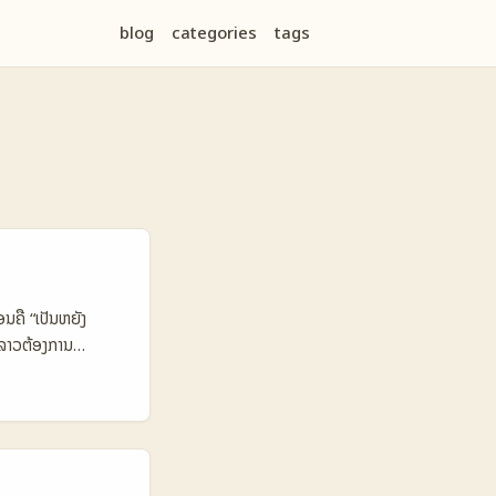
blog
categories
tags
ນຄື “ເປັນຫຍັງ
ລາວຕ້ອງການ
ດ້ວ່າ: - Streaming
 ສະມາດຕິກຂອງຄົນໃນ
ຕາມຜົນ. - Cross-
ິ່ງທີ່ມີຄວາມ
າໃດ ແລະຄວນຜະຈຸດ