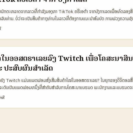
Montenegro ທີ່ມີຂະແໜງພື້ນທີ່ນ້ອຍ — ພ້ອມກັນກັບຄຳແນະນໍາທີ່ປະຕິບັດໄດ້ຈິງ. 
tric Option A Option B Option C 👥 Monthly Active 1.200.000 8
ັນນັກຕະຫລາດຈາກລາວທີ່ກຳລັງມອງຫາ TikTok ຄຣີເອຕ້າ ຈາກບັງກາເລດເພື່ອທົດລອງສິນ
and Recall 18% 12% 22% 💰 CPM (USD) 4.50 3.20 12.00 🎨 Creativ
ນສໍາລັບທ່ານ. ບໍ່ວ່າຈະເປັນສິນຄ້າກາງທ່ານໃນລາວທີ່ຕ້ອງການແນະນໍາສົມບັດ ການຟວງຄວາມ
 Localization Ease 6/10 7/10 5/10 ການສ່ວຍສະຫຼຸບ: Option A (Hulu) ມ
ໃໝ່ — ສະເລີຍທີ່ຈະພາທ່ານໄປຫາຜູ້ສ້າງຈາກປະເທດເພື່ອໄດ້ຄຳຕິຊົມທີ່ດີແລະມີຄວາມເປ
ີ
OOH ໃນເທີບ) ດຶງດູດຄວາມຈື່ນໃຈແລະມີຄ່າ CPM ສູງກວ່າ. ຂໍ້ມູນນີ້ຊ່ວຍບອກວ່າການປ
ົ້ນຫາຜູ້ສ້າງຈິງແທ້ຄື: ການເບິ່ງພາຍໃນ (hashtags, trends), ການໃຊ້ແພລດຟອມທີ່ເຊື
ກັບການປະສົບກັນຂອງຊ່ອງທາງແລະງົບປະມານທີ່ມີ. ...
ce, agencies), ແລະການວິເຄາະຈິງເພື່ອປ້ອງກັນຄວາມສ່ອງເສຍ. ຕອນນີ້ຂ້ອຍຈະແບ່
ມືແລະແບບສະເໜີທີ່ສາມາດນຳໄປໃຊ້ໄດ້ທັນທີ. 📊 ຕາຕະລາງຂໍ້ມູນສັ້ນ 🧩 Metric Opt
hly Active ສູງ ກາງ ກາງ 📈 Discovery ກາງ ສູງ ກາງ 💬 Authentic Revie
ດໃນອອສຕຣາເລຍລົງ Twitch ເພື່ອໂຄສະນາສິນ
 Risk ສູງ ກາງ ຕໍ່ຕ້ານ ຕາຕະລາງນີ້ປະກອບເປັນການເປັນການສັງເກດແບບລວມ: Option A
ະ ປະສົບຜົນສຳເລັດ
ຸດດີຄືມີ audience ຫຼາຍ ແຕ່ມີຄວາມສ່ອງເສຍທາງຈິຕະສຳບັບ), Option B ຄື Agency 
າແລະຈັດການ), ແລະ Option C ແມ່ນຕົວເລືອກທີ່ເຫັນຜົນລວມດີສໍາລັບການຮັບບົດຄວາມທີ
ປັນຫຍັງ Twitch ແມ່ນແພດຟອມສົ່ງເສີມສິນຄ້າໃໝ່ໃນອອສຕຣາເລຍ? ໃນຍຸກຂອງດິຈິຕອລສື່
a) — ສະຫຼຸບແລ້ວ: ຖ້າທ່ານຕ້ອງການຄວາມຈິງ, ການປົກປ້ອງທາງຈິຕະສິດແລະຄວາມຊັດເ
ລະດັບເປັນແພດຟອມຫນຶ່ງທີ່ສຳຄັນສຳລັບການໂຄສະນາແບຣນດ ພະນັກງານແລະແບຣນດຈະໄ
ງມືທີ່ເຊື່ອຖືໄດ້. ...
່ມີຄວາມສົນໃຈສູງ ແລະມີຜູ້ຕິດຕາມໃນລະດັບຫຼາຍ. ສຳລັບແບຣນດອອສຕຣາເລຍ, ການນຳ 
າທີ
ປັນວິທີທີ່ດີເພື່ອດຶງດູດໃຈຜູ້ຊົມທ້ອງຖິ່ນ ແລະຜູ້ຊົມທົ່ວໄປ. ເພາະ Twitch ເປັນໂຄສະ
ມສ້າງເນື້ອຫາແລະກຸ່ມເນື້ອຫາຫຼາຍເທົ່ານັ້ນ. ເປັນຕົວຢ່າງ, ການຮ່ວມມືລະຫວ່າງ Touris
 ໃນການຜະລິດເນື້ອຫາທີ່ມີຄວາມຫຼັກສູດທາງວັດທະນະທຳ ແລະມີການສື່ສານທີ່ດີເພື່ອສ
ຢ່າງຂອງການເອົາເນື້ອຫາທີ່ມີຄວາມສົນໃຈສູງ ແລະອາດຈະເຮັດໃຫ້ແບຣນດອອສຕຣາເລຍສາມ
້ນ ແລະສ້າງຄວາມສົນໃຈຕໍ່ແບຣນດໃນ Twitch ໄດ້ດີກວ່າເກົ່າ. 📊 ຕາຕະລາງການປະກຽດ T