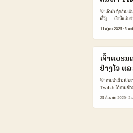
ຈຳກັດແບບໃດສໍາລັບ 
Snapshot 🧩 Me
💡 ບົດນຳ ຖ້າທ່ານເປ
1.000.000 📈 Br
ທີ່ຈິງ — ບົດນີ້ແມ່
8/10 6/10 9/10 
ຂາຍເພື່ອເປີດຕະຫຼາດ
11 ສິງຫາ 2025
·
3 ນາທ
ສູງ ແຕ່ Option C (
ຫຼັກທີ່ຈະຊ່ວຍທ່ານຄ
ການພັດທະນາບຣານຂື້ນ
Creator Marketpla
ເປັນ, ແນະນໍາເຄື່ອງ
Option C 👥 Mont
ເຈົ້າແບຣນ
ກາງ ສູງ ⚖️ Ethics
ຢ່າງໄວ ແລ
ຕ້າ ຈາກບັງກາເລດ (ຈ
(ສົ່ງຜົນໃນການຄົ້ນຫ
💡 ການນໍາເຂົ້າ: ເ
ພິເສດເຊັ່ນ BaoLib
Twitch ໄດ້ການຍົກ
ບິດການກວດສອບແລະເຄື່ອ
ການສື່ສານຕ່າງໆ ທີ
23 ກໍລະກົດ 2025
·
2 ນ
ຟອມໂຄສະນາສິນຄ້າໃໝ່ເ
ຕິດຕາມສູງຈາກຜູ້ເລີ່
China Media Group
ອອສຕຣາເລຍ ເປັນຕົວ
ໃຫຍ່ຢ່າງຈີນໄດ້ດີຂຶ