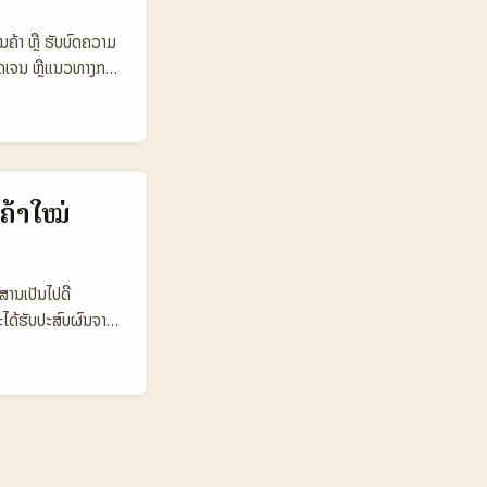
 ຕາຕະລາງ Data
00.000
ຄ້າ ຫຼື ຮັບບົດຄວາມ
e Flexibility
ຊັດເຈນ ຫຼືແນວທາງການ
ີຜູ້ໃຊ້ເປັນຈຳນວນ
ັນອັທທິພາບ. ແນວຄິດ
ະສົບສໍາເລັດຂອງການ
່ອຖືໄດ້ (TikTok
ງປັນຂັ້ນຕອນທີ່ປັດ
ion A Option B
ws Likelihood ກາງ
ຄ້າໃໝ່
 ຄື TikTok ຄຣີເອ
ທີ່ສະເພາະ/ເຊື່ອຖື
່ຈິງ (ຕົວຢູ່ແບບ
ສານເປັນໄປດີ
ຈນຄວນເລືອກທີ່ມີກະ
ດ້ຮັບປະສົບຜົນຈາກ
Twitch ໃຊ້ເປັນແພດ
ນາທີ່ມີການສົນໃຈແລະ
m Australia ແລະ
ົ່ງເສີມທ່ຽວ
າດເຂົ້າເຖິງຕະຫຼາດ
witch ກັບ