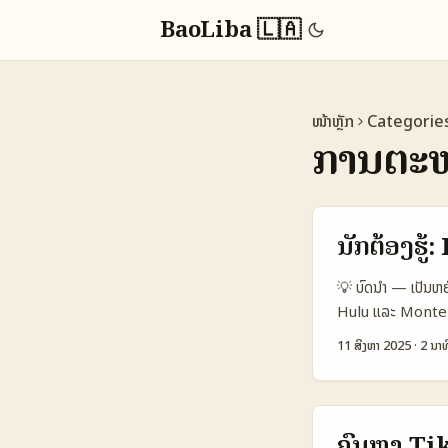
BaoLiba 🇱🇦
ໜ້າຫຼັກ
Categorie
ການຕະຫລ
ນັກຕ້ອງຮູ
💡 ບົດນໍາ — ເປັນຫ
Hulu ແລະ Monten
ແຜນການທີ່ລະອຽດ, ງ່
11 ສິງຫາ 2025
·
2 ນາທ
platforms ກຳລັງເປັນ
ພື້ນທີ່ນ້ອຍ popu
channel campaign
ສາມາດໃນການເພີ່ມ Br
ຄົ້ນຫາ Ti