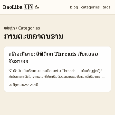
BaoLiba 🇱🇦
blog
categories
tags
ໜ້າຫຼັກ
Categories
ການຕະຫລາດບຣານ
ຄຣີເອເກີລາວ: ວິທີຕິດຕໍ່ Threads ກັບແບຣນ
ອີສຣາເອວ
💡 ບົດນໍາ: ເປັນຕົວແທນແບຣນຟິດເນສໃນ Threads — ທ່ານຕ້ອງຮູ້ຫຍັງ?
ສຳລັບເຄຣເອດີທີ່ມາຈາກລາວ ທີ່ຢາກເປັນຕົວແທນແບຣນຟິດເນສທີ່ເປັນທາງການ
ໃນອີສຣາເອວ — Threads ເປັນທີ່ໜຶ່ງໃນພື້ນທີ່ໃຫ້ທ່ານເຮັດວຽກກັບບຣານໄດ້
20 ສິງຫາ 2025
·
2 ນາທີ
ຢ່າງຮວດໄວ. ແຕ່ມີຄວາມແຕກຕ່າງ — ບ່ອນນີ້ເປັນສີ່ນຊັງ ມີການກະທ້ອນຂໍ້ມູນ,
ການສົນໃຈຂອງຜູ້ໃຊ້ແລະການດູແລຊື່ງຊັດເຈນແລະເປັນມາດຕະຖານຂອງທຸລະກິດ.
ພາຍໃນບລັງນີ້ ຂ້ອຍຈະພາທ່ານໄປຊັບຊີທີ່ຈະຊ່ວຍໃຫ້ທ່ານ: - ຮູ້ວ່າຈະຄົ້ນແບຣນ
ຢ່າງໃດໃນ Threads ແລະ LinkedIn - ສ້າງໂປຣໄຟລ໌ທີ່ດູມີຄວາມຊັດເຈນ
ສຳລັບຕົວແທນຟິດເນສ - ການປະຕິບັດ pitch, follow-up, ແລະ KPI ທີ່