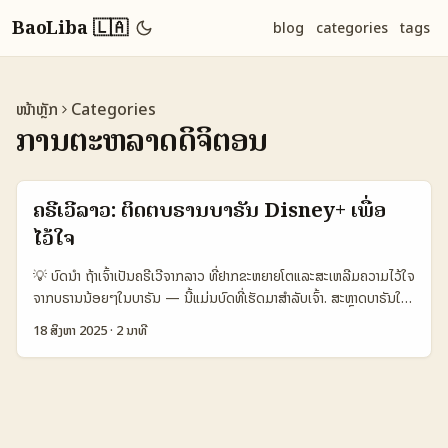
BaoLiba 🇱🇦
blog
categories
tags
ໜ້າຫຼັກ
Categories
ການຕະຫລາດດິຈິຕອນ
ຄຣີເວີລາວ: ຕິດຕໍ່ບຣານບາຣັນ Disney+ ເພື່ອ
ໄວ້ໃຈ
💡 ບົດນໍາ ຖ້າເຈົ້າເປັນຄຣີເວີຈາກລາວ ທີ່ຢາກຂະຫຍາຍໂຕແລະສະເຫລີມຄວາມໄວ້ໃຈ
ຈາກບຣານນ້ອຍໆໃນບາຣັນ — ນີ້ແມ່ນບົດທີ່ເຮັດມາສຳລັບເຈົ້າ. ສະຫຼາດບາຣັນໃນ
ບາຣັນມີການລົງທຶນແລະໂຄງການເປັນກຳລັງຂຶ້ນ — ຢ່າງຕົວຢ່າງ, Zoho ພ້ອມ
18 ສິງຫາ 2025
·
2 ນາທີ
ຮ່ວມກັບ Tamkeen ເພື່ອສະຫນັບສະໜູນ SME ທີ່ຢູ່ບາຣັນ ແລະໃຫ້ການຝຶກ
ອົບຮົມ (reference: Zoho/Tamkeen partnership). ນີ້ເປັນສັນຍານວ່າ
ບຣານຢູ່ກັບການພັດທະນາໃນຕະຫລາດທ້ອງຖິ່ນ — ແລະເປັນໂອກາດໃຫ້ຄຣີເວີ
ຕ້ອງຄິດແຖວມາຮ່ວມງານໃນຮູບແບບເຂົ້າຊັດ. ໃນຍຸກຂອງ Disney Plus ແລະ
ແຄ້ມຄອນເນື້ອຫາທີ່ເປັນທໍາອິດ, ການເຂົ້າເຖິງບຣານທີ່ຢູ່ຕ່າງປະເທດຈະຕ້ອງໃຊ້ການ