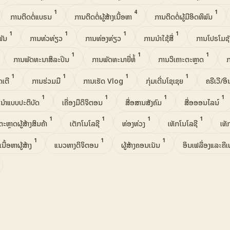
1
4
1
ການຕິດຕໍ່ແບຣນ
ການຕິດຕໍ່ຜູ້ສ້າງເນື້ອຫາ
ການຕິດຕໍ່ຜູ້ມີອິດທິພົນ
1
1
1
1
ພັນ
ການທ່ວທ່ຽວ
ການທ່ອງທ່ຽວ
ການນຳໃຊ້ສື່
ການໂປຣໂມຊ
1
1
1
ການພັດທະນາສິລະປິນ
ການພັດທະນາຍີ່ຫໍ້
ການວິເຄາະຕະຫຼາດ
1
1
1
1
ດເຕີ
ການຮ່ວມມື
ການເຮັດ Vlog
ກຸ່ມເດີ່ນໂຊເຊຍ
ຄຣີເວີ/ອ
1
1
1
1
ນໍາແບບປະຕິບັດ
ເຄື່ອງມືດິຈິຕອນ
ສື່ອສານສັງຄົມ
ສື່ອອອນໄລນ໌
1
1
1
1
ຕະຫຼາດຜູ້ສ້າງສິນຄ້າ
ເຕັກໂນໂລຊີ
ທ່ອງທ່ວງ
ເທັກໂນໂລຊີ
ເທັ
1
1
1
ເນື້ອຫາຜູ້ສ້າງ
ແນວທາງດິຈິຕອນ
ຜູ້ສ້າງຄອນເນັນ
ອິນເຟລື່ອງແລະຄີເ