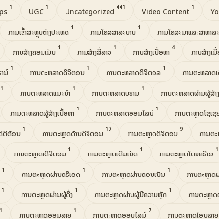
1
1
441
1
ips
UGC
Uncategorized
Video Content
Yo
1
1
ການເຂົ້າສະຫຼຸບຕ່າງປະເທດ
ການໂຄສສາລະບານ
ການໂຄສະນາແລະສາທາລະ
1
1
4
ການສ້າງຄອນເນັນ
ການສ້າງສື່ລາວ
ການສ້າງເນື້ອຫາ
ການສ້າງເນື
1
1
1
ຣານ໌
ການຕະຫລາດດິຈິຕອນ
ການຕະຫລາດດິຈິຕອລ
ການຕະຫລາດເດີ
1
1
1
ວ
ການຕະຫລາດແນະນໍາ
ການຕະຫລາດບຣານ
ການຕະຫລາດຜ່ານຜູ້ສ້າ
1
1
ການຕະຫລາດຜູ້ສ້າງເນື້ອຫາ
ການຕະຫລາດອອນໄລນ໌
ການຕະຫຼາດໂຊເຊ
1
10
9
ືດິຕິຕ້ອນ
ການຕະຫຼາດດ້ານດິຈິຕອນ
ການຕະຫຼາດດິຈິຕອນ
ການຕະຫ
1
1
1
ການຕະຫຼາດເດິຈິຕອນ
ການຕະຫຼາດເດີນເນັດ
ການຕະຫຼາດໂດຍຄຣີເອ
1
1
1
ມ
ການຕະຫຼາດຜ່ານຄຣີເອດ
ການຕະຫຼາດຜ່ານຄອນເນັນ
ການຕະຫຼາດຜ່
1
1
1
ງ
ການຕະຫຼາດຜ່ານຜູ້ດື່ງ
ການຕະຫຼາດຜ່ານຜູ້ມີຄວາມຫຼັກ
ການຕະຫຼາດຜູ
1
1
7
ການຕະຫຼາດອອນລາຍ
ການຕະຫຼາດອອນໄລນ໌
ການຕະຫຼາດໂອນລາ