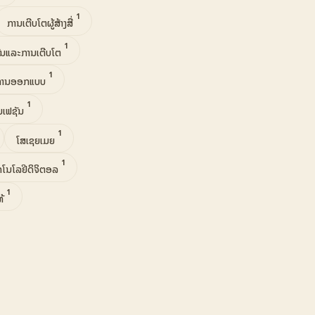
1
ການເຕີບໂຕຜູ້ສ້າງສື່
1
ັນແລະການເຕີບໂຕ
1
ການອອກແບບ
1
ິນເຟຊັນ
1
ໂສເຊຍເມຍ
1
ກໂນໂລຢີດິຈິຕອລ
1
ທ້