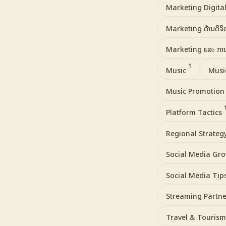
Marketing Digita
Marketing ດ້ານດິຈ
Marketing ແລະ ກາ
1
Music
Musi
Music Promotio
Platform Tactics
Regional Strateg
Social Media Gr
Social Media Tip
Streaming Partn
Travel & Touris