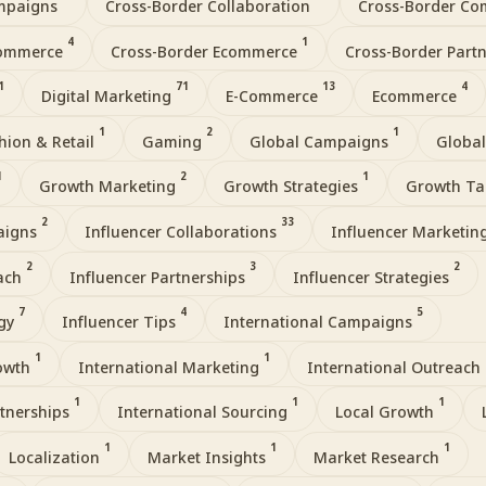
ampaigns
Cross-Border Collaboration
Cross-Border C
4
1
commerce
Cross-Border Ecommerce
Cross-Border Part
1
71
13
4
Digital Marketing
E-Commerce
Ecommerce
1
2
1
hion & Retail
Gaming
Global Campaigns
Global
1
2
1
Growth Marketing
Growth Strategies
Growth Ta
2
33
aigns
Influencer Collaborations
Influencer Marketin
2
3
2
each
Influencer Partnerships
Influencer Strategies
7
4
5
egy
Influencer Tips
International Campaigns
1
1
rowth
International Marketing
International Outreach
1
1
1
rtnerships
International Sourcing
Local Growth
1
1
1
Localization
Market Insights
Market Research