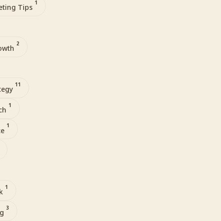
1
ting Tips
2
rowth
11
ategy
1
ach
1
ce
1
ok
3
ng