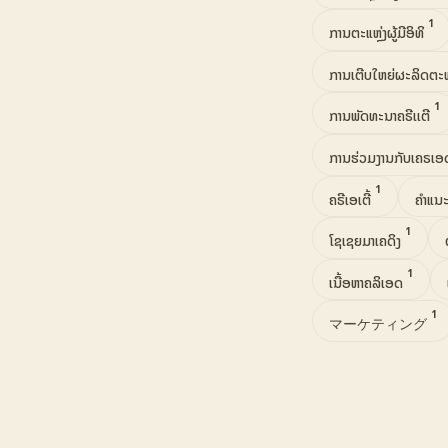
1
ການຕະແຫຼ່ງຜູ້ມີອິທິ
ການເຕີບໃຫຍ່ຜະລິດຕະ
1
ການພັດທະນາຄຣີເເຕີ
ການຮ່ວມງານກັບເຄຣເອ
1
ຄຣີເອເຕີ້
ຄຳແນະ
1
ໂຊເຊຍມາເຄດິງ
1
ເນື້ອຫາຄລິເອດ
1
マーケティング