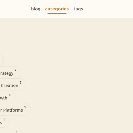
blog
categories
tags
2
trategy
7
 Creation
8
owth
1
r Platforms
1
ls
1