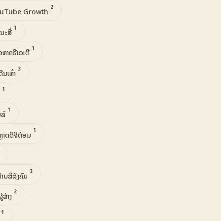
2
uTube Growth
1
ນະສື່
1
້ອຫາຄຣີເອເຕີ
3
ນເທົ່າ
1
ງ
1
ຍລ໌
1
ຼາດດິຈິຕ້ອນ
3
ານສື່ສັງຄົມ
2
້ສ້າງ
1
ຍ