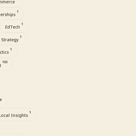
ommerce
1
nerships
1
EdTech
1
 Strategy
1
ctics
165
g
9
1
Local Insights