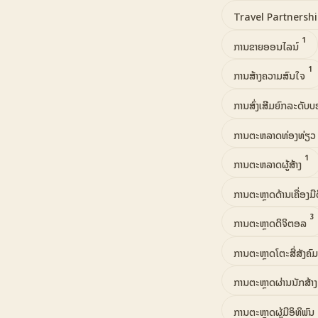
Travel Partnersh
1
ການຂາຍອອນໄລນ໌
1
ການສ້າງຄວາມສົນໃຈ
ການສົ່ງເສີມຍົກລະດັບບ
ການຕະຫລາດທ່ອງທ່ຽ
1
ການຕະຫລາດຜູ້ສ້າງ
ການຕະຫຼາດດ້ານເຄື່ອງມ
3
ການຕະຫຼາດດິຈິຕອລ
ການຕະຫຼາດໂຕະສື່ສັງຄົ
ການຕະຫຼາດຜ່ານນັກສ້າ
ການຕະຫຼາດຜູ້ມີອິທິພົນ