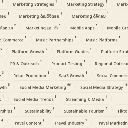
3
1
3
l
Marketing Strategies
Marketing Strategy
Marke
1
1
1
ິຕອນ
Marketing ດ້ານດິຈິຕອລ
Marketing ດິຈິຕອນ
2
1
1
ນໂຄສະນາ
Marketing ແລະ ຄ້າ
Mobile Apps
Mobile G
1
1
1
c Commerce
Music Partnerships
Music Platforms
5
5
1
n
Platform Growth
Platform Guides
Platform Str
1
1
1
PR & Outreach
Product Testing
Regional Outre
3
1
1
y
Retail Promotion
SaaS Growth
Social Commer
5
96
16
owth
Social Media Marketing
Social Media Strategy
1
3
1
s
Social Media Trends
Streaming & Media
1
2
1
erships
Sustainability
Sustainable Tourism
Tikt
4
2
1
m
Travel Content
Travel Industry
Travel Marketi