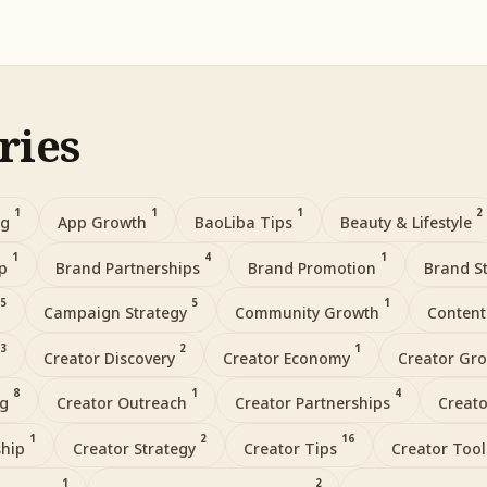
ries
1
1
1
2
ng
App Growth
BaoLiba Tips
Beauty & Lifestyle
1
4
1
ip
Brand Partnerships
Brand Promotion
Brand S
5
5
1
Campaign Strategy
Community Growth
Content
3
2
1
Creator Discovery
Creator Economy
Creator Gr
8
1
4
ng
Creator Outreach
Creator Partnerships
Creato
1
2
16
ship
Creator Strategy
Creator Tips
Creator Too
1
2